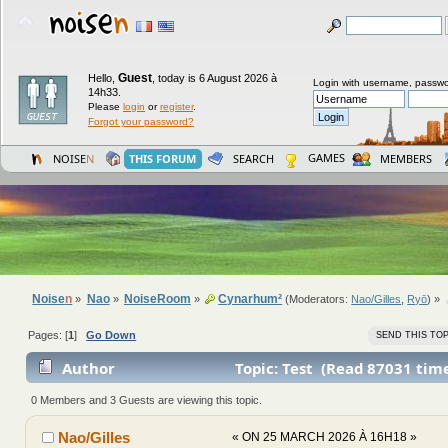
Guest
Hello,
,
today is 6 August 2026 à
Login with username, passwo
14h33.
Please
login
or
register
.
Forgot your password?
GAMES
NOISE
N
THIS FORUM
SEARCH
MEMBERS
Noise
n
Nao
NoiseRoom
Cynarhum²
»
»
»
(Moderators:
Nao/Gilles
,
Ryō
) »
Pages: [
1
]
Go Down
SEND THIS TOP
Author
Topic: Test (Read 87031 tim
0 Members and 3 Guests are viewing this topic.
Nao/Gilles
«
ON 25 MARCH 2026 À 16H18 »