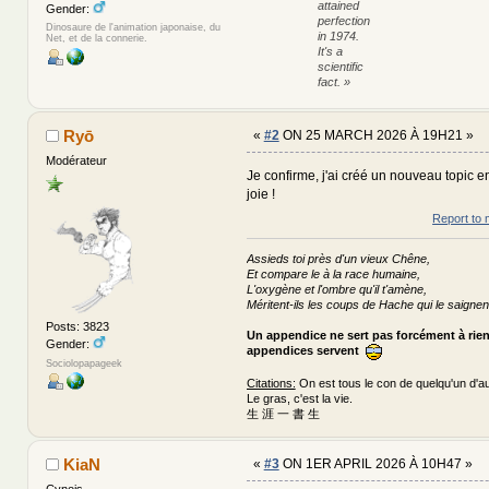
attained
Gender:
perfection
Dinosaure de l'animation japonaise, du
in 1974.
Net, et de la connerie.
It's a
scientific
fact. »
Ryō
«
#2
ON 25 MARCH 2026 À 19H21 »
Modérateur
Je confirme, j'ai créé un nouveau topic 
joie !
Report to 
Assieds toi près d'un vieux Chêne,
Et compare le à la race humaine,
L'oxygène et l'ombre qu'il t'amène,
Méritent-ils les coups de Hache qui le saignen
Posts: 3823
Un appendice ne sert pas forcément à rie
Gender:
appendices servent
Sociolopapageek
Citations:
On est tous le con de quelqu'un d'au
Le gras, c'est la vie.
生 涯 一 書 生
KiaN
«
#3
ON 1ER APRIL 2026 À 10H47 »
Cynois