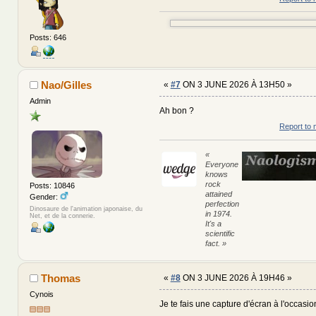
Posts: 646
Nao/Gilles
«
#7
ON 3 JUNE 2026 À 13H50 »
Admin
Ah bon ?
Report to 
«
Everyone
knows
rock
Posts: 10846
attained
Gender:
perfection
Dinosaure de l'animation japonaise, du
in 1974.
Net, et de la connerie.
It's a
scientific
fact. »
Thomas
«
#8
ON 3 JUNE 2026 À 19H46 »
Cynois
Je te fais une capture d'écran à l'occasio