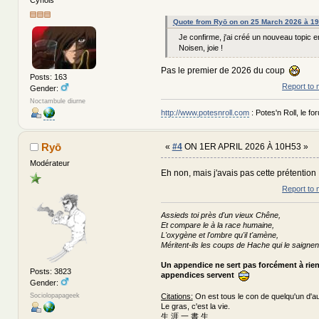
Quote from Ryō on on 25 March 2026 à 1
Je confirme, j'ai créé un nouveau topic 
Noisen, joie !
Pas le premier de 2026 du coup
Posts: 163
Report to 
Gender:
Noctambule diurne
http://www.potesnroll.com
: Potes'n Roll, le for
Ryō
«
#4
ON 1ER APRIL 2026 À 10H53 »
Modérateur
Eh non, mais j'avais pas cette prétentio
Report to 
Assieds toi près d'un vieux Chêne,
Et compare le à la race humaine,
L'oxygène et l'ombre qu'il t'amène,
Méritent-ils les coups de Hache qui le saignen
Un appendice ne sert pas forcément à rie
Posts: 3823
appendices servent
Gender:
Sociolopapageek
Citations:
On est tous le con de quelqu'un d'au
Le gras, c'est la vie.
生 涯 一 書 生