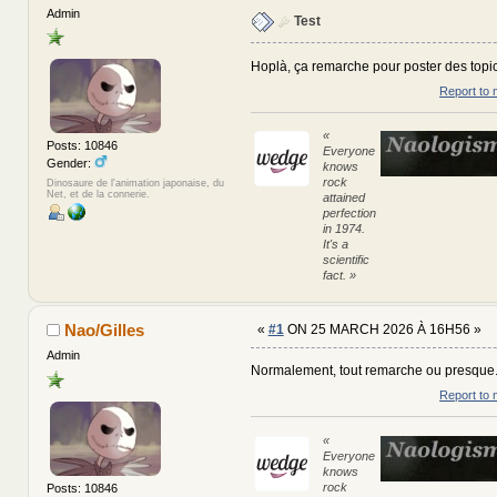
Admin
Test
Hoplà, ça remarche pour poster des topics
Report to 
«
Posts: 10846
Everyone
Gender:
knows
rock
Dinosaure de l'animation japonaise, du
Net, et de la connerie.
attained
perfection
in 1974.
It's a
scientific
fact. »
Nao/Gilles
«
#1
ON 25 MARCH 2026 À 16H56 »
Admin
Normalement, tout remarche ou presque
Report to 
«
Everyone
knows
rock
Posts: 10846