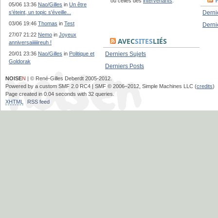
ou celles des
intervenants
.
05/06 13:36
Nao/Gilles
in
Un être
s'éteint, un topic s'éveille...
Derni
03/06 19:46
Thomas
in
Test
Derni
27/07 21:22
Nemo
in
Joyeux
AVEC
SITES
LIÉS
anniversaiiiiiireuh !
20/01 23:36
Nao/Gilles
in
Politique et
Derniers Sujets
Goldorak
Derniers Posts
NOISE
N
| © René-Gilles Deberdt 2005-2012.
Powered by a custom SMF 2.0 RC4 | SMF © 2006–2012, Simple Machines LLC (
credits
)
Page created in 0.04 seconds with 32 queries.
XHTML
RSS feed