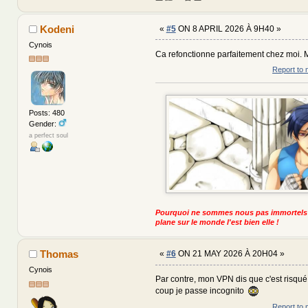
Kodeni
«
#5
ON 8 APRIL 2026 À 9H40 »
Cynois
Ca refonctionne parfaitement chez moi. M
Report to 
Posts: 480
Gender:
a perfect soul
Pourquoi ne sommes nous pas immortels
plane sur le monde l'est bien elle !
Thomas
«
#6
ON 21 MAY 2026 À 20H04 »
Cynois
Par contre, mon VPN dis que c'est risqué 
coup je passe incognito
Report to 