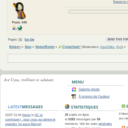
Report to 
Posts: 646
Pages: [
1
]
Go Up
SEND THIS TOP
Noise
n
Nao
NoiseRoom
Cynarhum²
»
»
»
(Moderators:
Nao/Gilles
,
Ryō
) »
Avé Cyna, trollituri te salutant.
MENU
Galerie photo
À propos de l'auteur
E
LATEST
MESSAGES
STATISTIQUES
0 Memb
25
sujets en ligne,
22/07 21:04
Nemo
in
DC et
are vie
et
5282
messages par
56
comi(ques) : pour ceux qui aiment le
membres. Voir les stats
générales
spandex (et aussi Marvel)