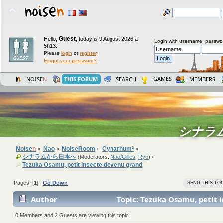
Guest
Hello,
,
today is 9 August 2026 à
Login with username, passwo
5h13.
Please
login
or
register
.
Forgot your password?
GAMES
NOISE
N
THIS FORUM
SEARCH
MEMBERS
シナラ
Noise
n
Nao
NoiseRoom
Cynarhum²
»
»
»
»
シナラムから日本へ
(Moderators:
Nao/Gilles
,
Ryō
) »
Tezuka Osamu, petit insecte devenu grand
Pages: [
1
]
Go Down
SEND THIS TOP
Author
Topic: Tezuka Osamu, petit 
grand (Read 17192 times)
0 Members and 2 Guests are viewing this topic.