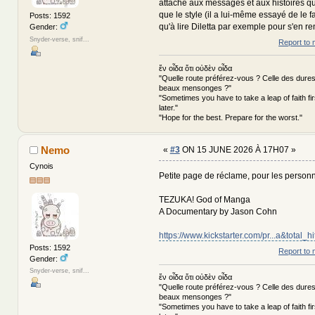
attaché aux messages et aux histoires qu'i
que le style (il a lui-même essayé de le fa
Posts: 1592
qu'à lire Diletta par exemple pour s'en r
Gender:
Snyder-verse, snif...
Report to 
ἕν οἶδα ὅτι οὐδὲν οἶδα
"Quelle route préférez-vous ? Celle des dures
beaux mensonges ?"
"Sometimes you have to take a leap of faith fi
later."
"Hope for the best. Prepare for the worst."
Nemo
«
#3
ON 15 JUNE 2026 À 17H07 »
Cynois
Petite page de réclame, pour les personn
TEZUKA! God of Manga
A Documentary by Jason Cohn
https://www.kickstarter.com/pr...a&total
Posts: 1592
Report to 
Gender:
Snyder-verse, snif...
ἕν οἶδα ὅτι οὐδὲν οἶδα
"Quelle route préférez-vous ? Celle des dures
beaux mensonges ?"
"Sometimes you have to take a leap of faith fi