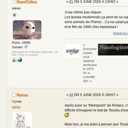
Nao/Gilles
«
#1
ON 3 JUNE 2026 À 13H52 »
Admin
J'ose même pas cliquer.
Les tezuka modernisés ça perd de sa su
série animée de Phénix... Ca ne valait p
et le film de 1986 chez kadokawa !
Report to 
Posts: 10846
«
Gender:
Everyone
Dinosaure de l'animation japonaise, du
knows
Net, et de la connerie.
rock
attained
perfection
in 1974.
It's a
scientific
fact. »
Nemo
«
#2
ON 5 JUNE 2026 À 18H57 »
Cynois
Après avoir vu "Metropolis" de Rintaro, c'
difficile d'imaginer le trait de Tezuka d'
Mais bon, je me plais à penser que Tezuka