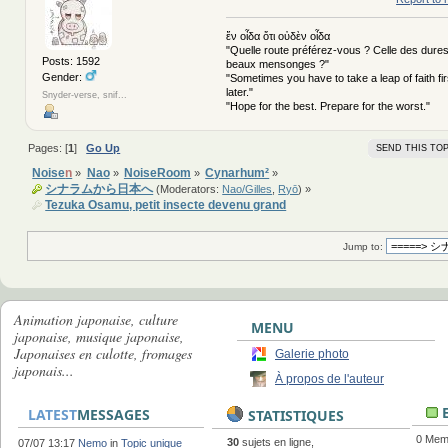
ἕν οἶδα ὅτι οὐδὲν οἶδα
"Quelle route préférez-vous ? Celle des dures
Posts: 1592
beaux mensonges ?"
Gender:
"Sometimes you have to take a leap of faith fi
later."
Snyder-verse, snif...
"Hope for the best. Prepare for the worst."
Pages: [
1
]
Go Up
SEND THIS TOP
Noise
n
Nao
NoiseRoom
Cynarhum²
»
»
»
»
シナラムから日本へ
(Moderators:
Nao/Gilles
,
Ryō
) »
Tezuka Osamu, petit insecte devenu grand
Jump to:
Animation japonaise, culture
MENU
japonaise, musique japonaise,
Japonaises en culotte, fromages
Galerie photo
japonais...
À propos de l'auteur
E
LATEST
MESSAGES
STATISTIQUES
0 Memb
30
sujets en ligne,
07/07 13:17
Nemo
in
Topic unique