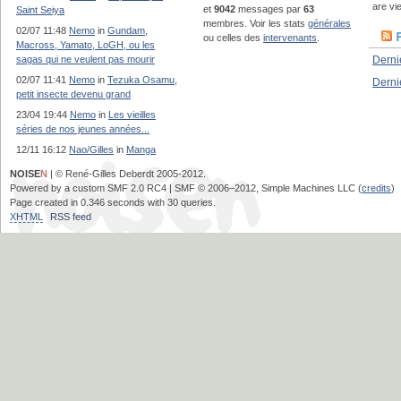
are vie
et
9042
messages par
63
Saint Seiya
membres. Voir les stats
générales
02/07 11:48
Nemo
in
Gundam,
ou celles des
intervenants
.
Macross, Yamato, LoGH, ou les
sagas qui ne veulent pas mourir
Derni
02/07 11:41
Nemo
in
Tezuka Osamu,
Derni
petit insecte devenu grand
23/04 19:44
Nemo
in
Les vieilles
séries de nos jeunes années...
12/11 16:12
Nao/Gilles
in
Manga
NOISE
N
| © René-Gilles Deberdt 2005-2012.
Powered by a custom SMF 2.0 RC4 | SMF © 2006–2012, Simple Machines LLC (
credits
)
Page created in 0.346 seconds with 30 queries.
XHTML
RSS feed