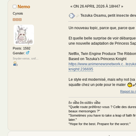
Nemo
«
ON 26 APRIL 2026 À 18H47 »
Cynois
Tezuka Osamu, petit insecte de
Un nouveau topic, parce que, parce que !
Et quelle belle surprise de voir débarqu
une nouvelle adaptation de Princess Sa
Posts: 1592
Gender:
Netflix, Twin Engine Produce The Ribbo
Based on Tezuka's Princess Knight
Snyder-verse, snif...
https://www.animenewsnetwork.c...tezuka
knight/.236695
Le style est modernisé, mais why not (va f
squatte chez un pote pour le mater
Report to 
ἕν οἶδα ὅτι οὐδὲν οἶδα
"Quelle route préférez-vous ? Celle des dures
beaux mensonges ?"
"Sometimes you have to take a leap of faith fi
later."
"Hope for the best. Prepare for the worst."