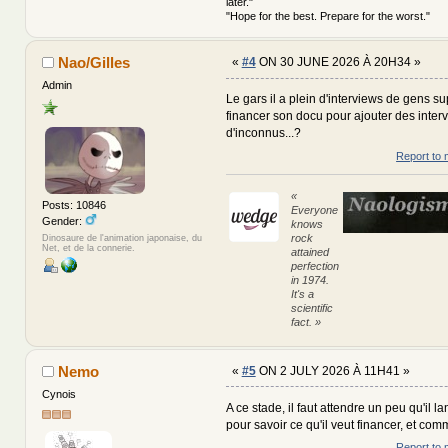
later."
"Hope for the best. Prepare for the worst."
Nao/Gilles
«
#4
ON 30 JUNE 2026 À 20H34 »
Admin
Le gars il a plein d'interviews de gens supe
financer son docu pour ajouter des inter
d'inconnus...?
Report to 
«
Posts: 10846
Everyone
Gender:
knows
rock
Dinosaure de l'animation japonaise, du
Net, et de la connerie.
attained
perfection
in 1974.
It's a
scientific
fact. »
Nemo
«
#5
ON 2 JULY 2026 À 11H41 »
Cynois
A ce stade, il faut attendre un peu qu'il l
pour savoir ce qu'il veut financer, et com
Report to 