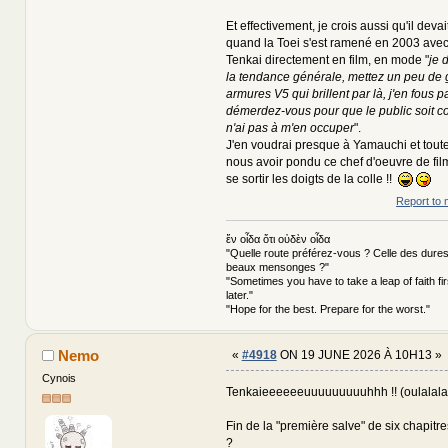
Et effectivement, je crois aussi qu'il devai
quand la Toei s'est ramené en 2003 avec 
Tenkai directement en film, en mode "
je 
la tendance générale, mettez un peu de g
armures V5 qui brillent par là, j'en fous p
démerdez-vous pour que le public soit co
n'ai pas à m'en occuper
".
J'en voudrai presque à Yamauchi et tout
nous avoir pondu ce chef d'oeuvre de fil
se sortir les doigts de la colle !!
Report to 
ἕν οἶδα ὅτι οὐδὲν οἶδα
"Quelle route préférez-vous ? Celle des dures
beaux mensonges ?"
"Sometimes you have to take a leap of faith fi
later."
"Hope for the best. Prepare for the worst."
Nemo
«
#4918
ON 19 JUNE 2026 À 10H13 »
Cynois
Tenkaieeeeeeuuuuuuuuuhhh !! (oulalalala,
Fin de la "première salve" de six chapitr
?