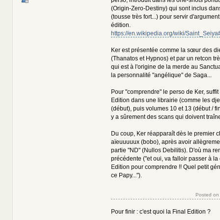
(Origin-Zero-Destiny) qui sont inclus dans
(tousse très fort...) pour servir d'argumen
édition.
https://en.wikipedia.org/wiki/Saint_Sei
Ker est présentée comme la sœur des d
(Thanatos et Hypnos) et par un retcon très 
qui est à l'origine de la merde au Sanctu
la personnalité "angélique" de Saga...
Pour "comprendre" le perso de Ker, suffit d'
Edition dans une librairie (comme les dj
(début), puis volumes 10 et 13 (début / f
y a sûrement des scans qui doivent traîne
Du coup, Ker réapparaît dès le premier c
aïeuuuuux (bobo), après avoir allègreme
partie "ND" (Nullos Debilitis). D'où ma r
précédente ("et oui, va falloir passer à la
Edition pour comprendre !! Quel petit gé
ce Papy...").
Posted on
Pour finir : c'est quoi la Final Edition ?