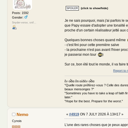
(click to show/hide)
Posts: 1592
Gender:
Je ne sais pourquoi, mais j'ai parfois le s
Snyder-verse, snif...
que Papy essaie d'adopter une tonalité e
proche d'un certain réalisateur jetté aux or
Quelques bonnes choses quand même
- c'est fini pour cette première salve
- la prochaine n'est pas avant l'hiver pr
je passerai mon tour
)
Sur ce, bon été tout le monde, il va faire t
Report to 
ἕν οἶδα ὅτι οὐδὲν οἶδα
"Quelle route préférez-vous ? Celle des dures
beaux mensonges ?"
"Sometimes you have to take a leap of faith fi
later."
"Hope for the best. Prepare for the worst."
Nemo
«
#4919
ON 7 JULY 2026 À 13H17 »
Cynois
L'une des rares choses que je peux app