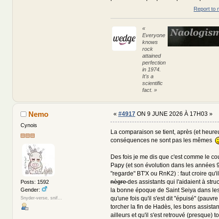
Report to 
«
Everyone
knows
rock
attained
perfection
in 1974.
It's a
scientific
fact. »
Nemo
«
#4917
ON 9 JUNE 2026 À 17H03 »
Cynois
La comparaison se tient, après (et heure
conséquences ne sont pas les mêmes
Des fois je me dis que c'est comme le c
Papy (et son évolution dans les années 
"regarde" BT'X ou RnK2) : faut croire qu'i
nègre
des assistants qui l'aidaient à struc
Posts: 1592
Gender:
la bonne époque de Saint Seiya dans les
qu'une fois qu'il s'est dit "épuisé" (pauvr
Snyder-verse, snif...
torcher la fin de Hadès, les bons assistant
ailleurs et qu'il s'est retrouvé (presque) to