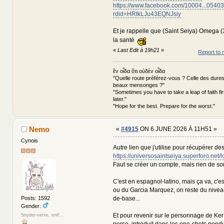
https://www.facebook.com/10004...0540
rdid=HRtkLJu43EQNJsiy
Et je rappelle que (Saint Seiya) Omega (3
la santé
«
Last Edit à 19h21
»
Report to 
ἕν οἶδα ὅτι οὐδὲν οἶδα
"Quelle route préférez-vous ? Celle des dures
beaux mensonges ?"
"Sometimes you have to take a leap of faith fi
later."
"Hope for the best. Prepare for the worst."
Nemo
«
#4915
ON 6 JUNE 2026 À 11H51 »
Cynois
Autre lien que j'utilise pour récupérer de
https://universosaintseiya.superforo.net/l
Faut se créer un compte, mais rien de sor
C'est en espagnol-latino, mais ça va, c'e
ou du Garcia Marquez, on reste du nive
de-base...
Posts: 1592
Gender:
Et pour revenir sur le personnage de Ker
Snyder-verse, snif...
perso, introduit dans les one-shots pond