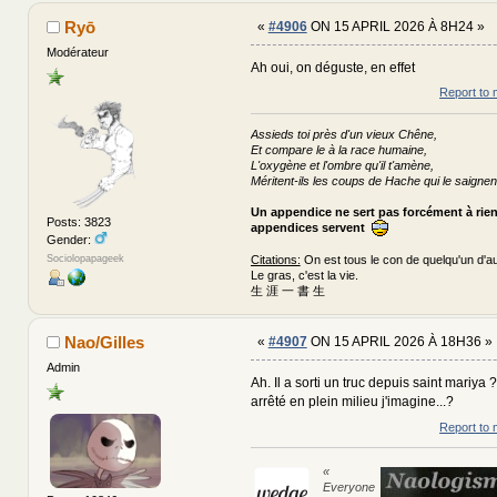
Ryō
«
#4906
ON 15 APRIL 2026 À 8H24 »
Modérateur
Ah oui, on déguste, en effet
Report to 
Assieds toi près d'un vieux Chêne,
Et compare le à la race humaine,
L'oxygène et l'ombre qu'il t'amène,
Méritent-ils les coups de Hache qui le saignen
Un appendice ne sert pas forcément à rie
Posts: 3823
appendices servent
Gender:
Sociolopapageek
Citations:
On est tous le con de quelqu'un d'au
Le gras, c'est la vie.
生 涯 一 書 生
Nao/Gilles
«
#4907
ON 15 APRIL 2026 À 18H36 »
Admin
Ah. Il a sorti un truc depuis saint mariya 
arrêté en plein milieu j'imagine...?
Report to 
«
Everyone