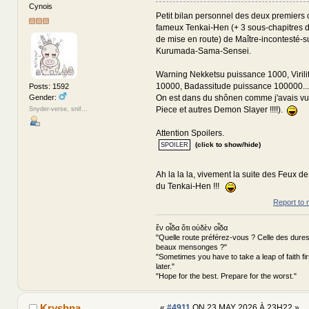
Cynois
Petit bilan personnel des deux premiers 
fameux Tenkai-Hen (+ 3 sous-chapitres 
de mise en route) de Maître-incontesté
Kurumada-Sama-Sensei.
Warning Nekketsu puissance 1000, Viril
10000, Badassitude puissance 100000...
Posts: 1592
Gender:
On est dans du shônen comme j'avais vu 
Piece et autres Demon Slayer !!!!).
Snyder-verse, snif...
Attention Spoilers.
(click to show/hide)
Ah la la la, vivement la suite des Feux d
du Tenkai-Hen !!!
Report to 
ἕν οἶδα ὅτι οὐδὲν οἶδα
"Quelle route préférez-vous ? Celle des dures
beaux mensonges ?"
"Sometimes you have to take a leap of faith fi
later."
"Hope for the best. Prepare for the worst."
Kryshna
«
#4911
ON 23 MAY 2026 À 23H22 »