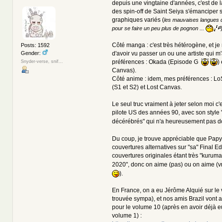
depuis une vingtaine d'années, c'est de la
des spin-off de Saint Seiya s'émanciper 
graphiques variés (
les mauvaises langues di
pour se faire un peu plus de pognon ...
Côté manga : c'est très hétérogène, et je
Posts: 1592
Gender:
d'avoir vu passer un ou une artiste qui m
préférences : Okada (Episode G
)
Snyder-verse, snif...
Canvas).
Côté anime : idem, mes préférences : Lo
(S1 et S2) et Lost Canvas.
Le seul truc vraiment à jeter selon moi c
pilote US des années 90, avec son style
décérébrés" qui n'a heureusement pas do
Du coup, je trouve appréciable que Papy 
couvertures alternatives sur "sa" Final Edi
couvertures originales étant très "kuru
2020", donc on aime (pas) ou on aime (vr
).
En France, on a eu Jérôme Alquié sur le 
trouvée sympa), et nos amis Brazil vont av
pour le volume 10 (après en avoir déjà e
volume 1) :