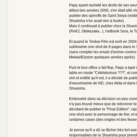
Papy ayant racheté les droits de ses oeu
début des années 2000, s'en était allé ch
publier des spinoffs de Saint Seiya (visi
Shueisha n'en avait rien à foutre).
Mais il continuait à publier chez la Shuei
(RnK2, Otokazaka...), l'artbook Sora, le Ta
Et quand le Tenkai-Film est sorti en 2004,
sublissime one-shot de 8 pages dans le
(sans compter les ersatz d'anime-comic
Meikai/Elysion quelques années après).
Puis le box-office a fait flop, Papy a tapé
table en mode "Cékileboloss ???", et 
viril et entêté qu'il est, il a décidé de publ
d'oeuvrissime de ND, chez Akita et dans 
Shueisha.
Embourbé dans sa décision un peu conne
n'a pas trouvé mieux que de retconner le
décidant de publier la "Final Edition", raj
one-shot avec le personnage de Ker, et 
certaines cases (des ongles et des fesse
Je pense qu'il a dû se fâcher très fort ave
responsables de la Shueisha pour prend