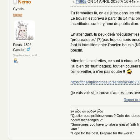
Nemo
«
#4905
ON 14 APRIL 2026 À 16H48 »
Cynois
Tu t'emballes là, on est juste dans les e
Le bousin est prévu à partir du 14 mai p
incertitudes sur le rythme de publication.
En attendant, tu peux déjà "déguster" les
"préparatoires" (?)(pas trop compris encore
font la transition entre l'ancien bousin (ND
Posts: 1592
Gender:
bousin.
Snyder-verse, snif...
Attention les mirettes, ce sont à chaque f
j'ai bien dit "huit" pages), tout en couleur
t'émerveiller, à n'en pas douter !!
https://championcross.jp/series/ac4d62
(je vais voir si je trouve d'autres liens av
Report to 
ἕν οἶδα ὅτι οὐδὲν οἶδα
"Quelle route préférez-vous ? Celle des dures
beaux mensonges ?"
"Sometimes you have to take a leap of faith fi
later."
"Hope for the best. Prepare for the worst."