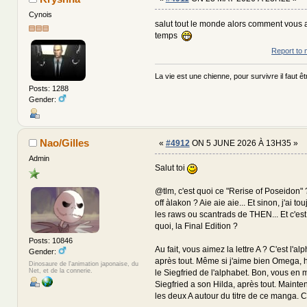
Cynois
salut tout le monde alors comment vous a
temps
Report to 
La vie est une chienne, pour survivre il faut êtr
Posts: 1288
Gender:
Nao/Gilles
«
#4912
ON 5 JUNE 2026 À 13H35 »
Admin
Salut toi
@tlm, c'est quoi ce "Rerise of Poseidon"
off àlakon ? Aie aie aie... Et sinon, j'ai t
les raws ou scantrads de THEN... Et c'est 
quoi, la Final Edition ?
Posts: 10846
Au fait, vous aimez la lettre A ? C'est l'al
Gender:
après tout. Même si j'aime bien Omega, he
Dinosaure de l'animation japonaise, du
Net, et de la connerie.
le Siegfried de l'alphabet. Bon, vous en 
Siegfried a son Hilda, après tout. Mainte
les deux A autour du titre de ce manga. 