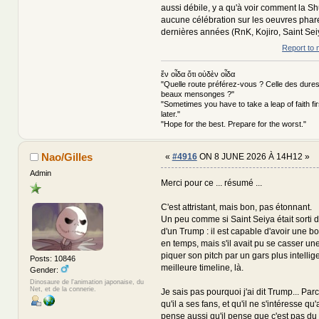
aussi débile, y a qu'à voir comment la Sh
aucune célébration sur les oeuvres phar
dernières années (RnK, Kojiro, Saint Sei
Report to 
ἕν οἶδα ὅτι οὐδὲν οἶδα
"Quelle route préférez-vous ? Celle des dures
beaux mensonges ?"
"Sometimes you have to take a leap of faith fi
later."
"Hope for the best. Prepare for the worst."
Nao/Gilles
«
#4916
ON 8 JUNE 2026 À 14H12 »
Admin
Merci pour ce ... résumé ...
C'est attristant, mais bon, pas étonnant.
Un peu comme si Saint Seiya était sorti d
d'un Trump : il est capable d'avoir une 
en temps, mais s'il avait pu se casser une
piquer son pitch par un gars plus intellige
Posts: 10846
meilleure timeline, là.
Gender:
Dinosaure de l'animation japonaise, du
Net, et de la connerie.
Je sais pas pourquoi j'ai dit Trump... Parc
qu'il a ses fans, et qu'il ne s'intéresse qu
pense aussi qu'il pense que c'est pas du fl