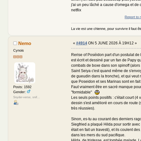
j'ai un peu lâché a cause d'omega et de
netflix
Report to 
La vie est une chienne, pour survivre il faut êtr
Nemo
«
#4914
ON 5 JUNE 2026 À 19H12 »
Cynois
Rerise of Poséidon part d'un postulat de
est écrit et dessiné par un fan de Papy q
combats de boxe dans son spinoff (alors
Saint Seiya c'est quand même de s'envo
de gueudin dans la tronche), et qui veut n
que Poseidon et ses Marinas sont en fait 
Faut vraiment être en sacré manque pour
Posts: 1592
Gender:
"formidable"
Les seuls points positifs : c'était court (4
Snyder-verse, snif...
dessin s'est amélioré en cours de route (
très réussies).
Sinon, es-tu au courant des derniers rago
Siegfried a plaqué Hilda pour sortir avec
était en fait un travesti), et ils coulent de
dans les mers du sud pacifique.
Hilda, de tristesse, est tombée malade. Lok