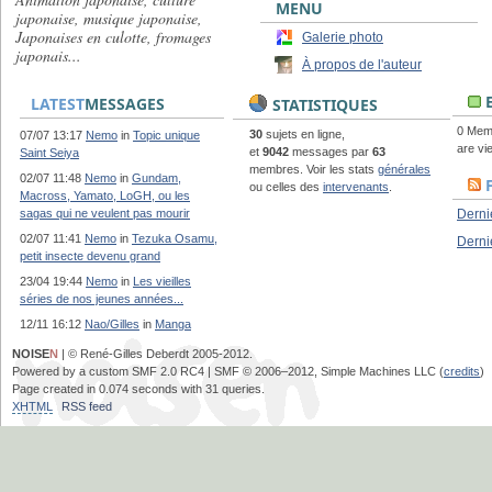
MENU
japonaise, musique japonaise,
Japonaises en culotte, fromages
Galerie photo
japonais...
À propos de l'auteur
E
LATEST
MESSAGES
STATISTIQUES
0 Memb
30
sujets en ligne,
07/07 13:17
Nemo
in
Topic unique
are vie
et
9042
messages par
63
Saint Seiya
membres. Voir les stats
générales
02/07 11:48
Nemo
in
Gundam,
ou celles des
intervenants
.
Macross, Yamato, LoGH, ou les
sagas qui ne veulent pas mourir
Derni
02/07 11:41
Nemo
in
Tezuka Osamu,
Derni
petit insecte devenu grand
23/04 19:44
Nemo
in
Les vieilles
séries de nos jeunes années...
12/11 16:12
Nao/Gilles
in
Manga
NOISE
N
| © René-Gilles Deberdt 2005-2012.
Powered by a custom SMF 2.0 RC4 | SMF © 2006–2012, Simple Machines LLC (
credits
)
Page created in 0.074 seconds with 31 queries.
XHTML
RSS feed