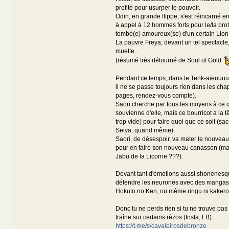
profité pour usurper le pouvoir.
Odin, en grande flippe, s'est réincarné en
à appel à 12 hommes forts pour le/la pro
tombé(e) amoureux(se) d'un certain Lion.
La pauvre Freya, devant un tel spectacle,
muette...
(résumé très détourné de Soul of Gold
Pendant ce temps, dans le Tenk-aïeuuuuux 
il ne se passe toujours rien dans les chap
pages, rendez-vous compte).
Saori cherche par tous les moyens à ce 
souvienne d'elle, mais ce bourricot a la t
trop vide) pour faire quoi que ce soit (sa
Seiya, quand même).
Saori, de désespoir, va mater le nouvea
pour en faire son nouveau canasson (mai
Jabu de la Licorne ???).
Devant tant d'émotions aussi shonenesque
détendre les neurones avec des mangas
Hokuto no Ken, ou même ringu ni kaker
Donc tu ne perds rien si tu ne trouve pas
traîne sur certains rézos (Insta, FB).
https://t.me/s/cavaleirosdebronze