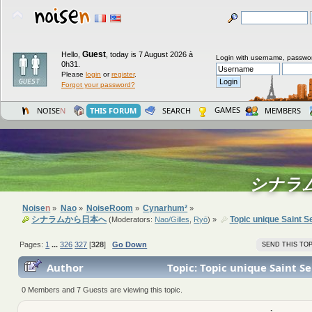
Guest
Hello,
,
today is 7 August 2026 à
Login with username, passwo
0h31.
Please
login
or
register
.
Forgot your password?
GAMES
NOISE
N
THIS FORUM
SEARCH
MEMBERS
シナラ
Noise
n
Nao
NoiseRoom
Cynarhum²
»
»
»
»
シナラムから日本へ
Topic unique Saint S
(Moderators:
Nao/Gilles
,
Ryō
) »
Pages:
1
...
326
327
[
328
]
Go Down
SEND THIS TOP
Author
Topic: Topic unique Saint S
3523589 times)
0 Members and 7 Guests are viewing this topic.