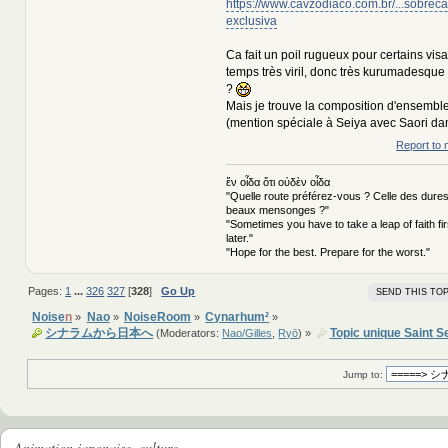
https://www.cavzodiaco.com.br/...sobrec
exclusiva
Ca fait un poil rugueux pour certains vi
temps très viril, donc très kurumadesque 
?
Mais je trouve la composition d'ensemble
(mention spéciale à Seiya avec Saori dan
Report to 
ἕν οἶδα ὅτι οὐδὲν οἶδα
"Quelle route préférez-vous ? Celle des dures
beaux mensonges ?"
"Sometimes you have to take a leap of faith fi
later."
"Hope for the best. Prepare for the worst."
Pages:
1
...
326
327
[
328
]
Go Up
SEND THIS TOP
Noise
n
Nao
NoiseRoom
Cynarhum²
»
»
»
»
シナラムから日本へ
Topic unique Saint S
(Moderators:
Nao/Gilles
,
Ryō
) »
Jump to:
Animation japonaise, culture