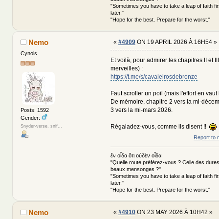
"Sometimes you have to take a leap of faith fi
later."
"Hope for the best. Prepare for the worst."
Nemo
«
#4909
ON 19 APRIL 2026 À 16H54 »
Cynois
Et voilà, pour admirer les chapitres II et II
merveilles) :
https://t.me/s/cavaleirosdebronze
Faut scroller un poil (mais l'effort en vau
De mémoire, chapitre 2 vers la mi-décem
3 vers la mi-mars 2026.
Posts: 1592
Gender:
Régaladez-vous, comme ils disent !!
Snyder-verse, snif...
Report to 
ἕν οἶδα ὅτι οὐδὲν οἶδα
"Quelle route préférez-vous ? Celle des dures
beaux mensonges ?"
"Sometimes you have to take a leap of faith fi
later."
"Hope for the best. Prepare for the worst."
Nemo
«
#4910
ON 23 MAY 2026 À 10H42 »