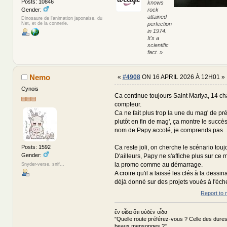
Posts: 10846
knows
rock
Gender:
attained
Dinosaure de l'animation japonaise, du
perfection
Net, et de la connerie.
in 1974.
It's a
scientific
fact. »
Nemo
«
#4908
ON 16 APRIL 2026 À 12H01 »
Cynois
Ca continue toujours Saint Mariya, 14 ch
compteur.
Ca ne fait plus trop la une du mag' de pré
plutôt en fin de mag', ça montre le succès
nom de Papy accolé, je comprends pas.
Ca reste joli, on cherche le scénario touj
Posts: 1592
Gender:
D'ailleurs, Papy ne s'affiche plus sur ce m
la promo comme au démarrage.
Snyder-verse, snif...
A croire qu'il a laissé les clés à la dessin
déjà donné sur des projets voués à l'éch
Report to 
ἕν οἶδα ὅτι οὐδὲν οἶδα
"Quelle route préférez-vous ? Celle des dures
beaux mensonges ?"