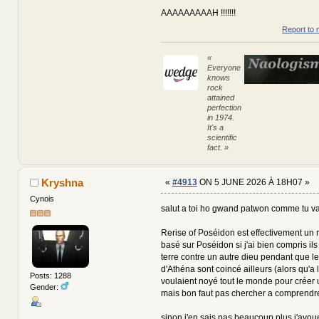
AAAAAAAAAH !!!!!!!
Report to 
«
Everyone
knows
rock
attained
perfection
in 1974.
It's a
scientific
fact. »
Kryshna
«
#4913
ON 5 JUNE 2026 À 18H07 »
Cynois
salut a toi ho gwand patwon comme tu v
Rerise of Poséidon est effectivement un 
basé sur Poséidon si j'ai bien compris ils
terre contre un autre dieu pendant que le
d'Athéna sont coincé ailleurs (alors qu'a l
Posts: 1288
voulaient noyé tout le monde pour créer
Gender:
mais bon faut pas chercher a comprend
sinon j'en sais pas beaucoup plus j'avou