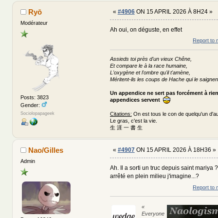
Ryō
«
#4906
ON 15 APRIL 2026 À 8H24 »
Modérateur
Ah oui, on déguste, en effet
Report to 
Assieds toi près d'un vieux Chêne,
Et compare le à la race humaine,
L'oxygène et l'ombre qu'il t'amène,
Méritent-ils les coups de Hache qui le saignen
Un appendice ne sert pas forcément à rie
Posts: 3823
appendices servent
Gender:
Sociolopapageek
Citations:
On est tous le con de quelqu'un d'au
Le gras, c'est la vie.
生 涯 一 書 生
Nao/Gilles
«
#4907
ON 15 APRIL 2026 À 18H36 »
Admin
Ah. Il a sorti un truc depuis saint mariya 
arrêté en plein milieu j'imagine...?
Report to 
«
Everyone