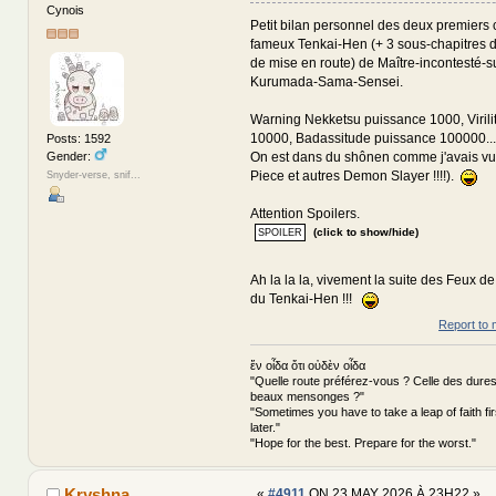
Cynois
Petit bilan personnel des deux premiers 
fameux Tenkai-Hen (+ 3 sous-chapitres 
de mise en route) de Maître-incontesté
Kurumada-Sama-Sensei.
Warning Nekketsu puissance 1000, Viril
10000, Badassitude puissance 100000...
Posts: 1592
Gender:
On est dans du shônen comme j'avais vu 
Piece et autres Demon Slayer !!!!).
Snyder-verse, snif...
Attention Spoilers.
(click to show/hide)
Ah la la la, vivement la suite des Feux d
du Tenkai-Hen !!!
Report to 
ἕν οἶδα ὅτι οὐδὲν οἶδα
"Quelle route préférez-vous ? Celle des dures
beaux mensonges ?"
"Sometimes you have to take a leap of faith fi
later."
"Hope for the best. Prepare for the worst."
Kryshna
«
#4911
ON 23 MAY 2026 À 23H22 »