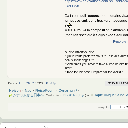
https://www.cavzodiaco.com.br/...sobrec
exclusiva
Ca fait un poil rugueux pour certains vi
temps très viril, donc très kurumadesque 
?
Mais je trouve la composition d'ensemble
(mention spéciale à Seiya avec Saori dan
Report to 
ἕν οἶδα ὅτι οὐδὲν οἶδα
"Quelle route préférez-vous ? Celle des dures
beaux mensonges ?"
"Sometimes you have to take a leap of faith fi
later."
"Hope for the best. Prepare for the worst."
Pages:
1
...
326
327
[
328
]
Go Up
SEND THIS TOP
Noise
n
Nao
NoiseRoom
Cynarhum²
»
»
»
»
シナラムから日本へ
Topic unique Saint S
(Moderators:
Nao/Gilles
,
Ryō
) »
Jump to:
Animation japonaise, culture