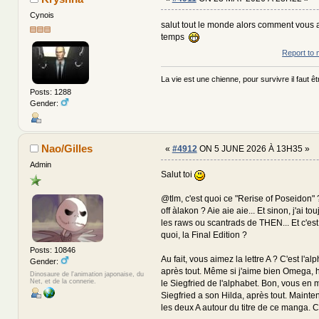
Cynois
salut tout le monde alors comment vous a
temps
Report to 
La vie est une chienne, pour survivre il faut êtr
Posts: 1288
Gender:
Nao/Gilles
«
#4912
ON 5 JUNE 2026 À 13H35 »
Admin
Salut toi
@tlm, c'est quoi ce "Rerise of Poseidon"
off àlakon ? Aie aie aie... Et sinon, j'ai t
les raws ou scantrads de THEN... Et c'est 
quoi, la Final Edition ?
Posts: 10846
Au fait, vous aimez la lettre A ? C'est l'al
Gender:
après tout. Même si j'aime bien Omega, he
Dinosaure de l'animation japonaise, du
Net, et de la connerie.
le Siegfried de l'alphabet. Bon, vous en 
Siegfried a son Hilda, après tout. Mainte
les deux A autour du titre de ce manga. 