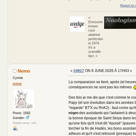
Report to 
«
Everyone
knows
rock
attained
perfection
in 1974.
It's a
scientific
fact. »
Nemo
«
#4917
ON 9 JUNE 2026 À 17H03 »
Cynois
La comparaison se tient, après (et heure
conséquences ne sont pas les mêmes
Des fois je me dis que c'est comme le c
Papy (et son évolution dans les années 
"regarde" BT'X ou RnK2) : faut croire qu'i
nègre
des assistants qui l'aidaient à struc
Posts: 1592
Gender:
la bonne époque de Saint Seiya dans les
qu'une fois qu'il s'est dit "épuisé" (pauvr
Snyder-verse, snif...
torcher la fin de Hadès, les bons assistant
ailleurs et qu'il s'est retrouvé (presque) to