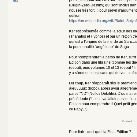
(Origin-Zero-Destiny) qui sont inclus dans
(tousse très fort...) pour servir d'argumen
édition.
https://en.wikipedia.org/wiki/Saint_Sei
Ker est présentée comme la sœur des d
(Thanatos et Hypnos) et par un retcon très 
qui est à l'origine de la merde au Sanctu
la personnalité "angélique" de Saga...
Pour "comprendre" le perso de Ker, suffit d'
Edition dans une librairie (comme les dj
(début), puis volumes 10 et 13 (début / f
y a sûrement des scans qui doivent traîne
Du coup, Ker réapparaît dès le premier c
aïeuuuuux (bobo), après avoir allègreme
partie "ND" (Nullos Debilitis). D'où ma r
précédente ("et oui, va falloir passer à la
Edition pour comprendre !! Quel petit gé
ce Papy...").
Posted on
Pour finir : c'est quoi la Final Edition ?