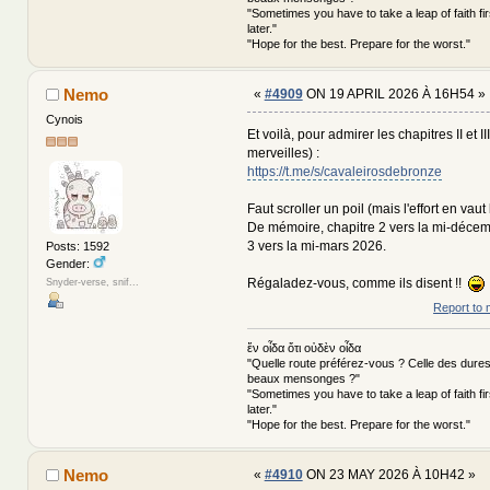
"Sometimes you have to take a leap of faith fi
later."
"Hope for the best. Prepare for the worst."
Nemo
«
#4909
ON 19 APRIL 2026 À 16H54 »
Cynois
Et voilà, pour admirer les chapitres II et II
merveilles) :
https://t.me/s/cavaleirosdebronze
Faut scroller un poil (mais l'effort en vau
De mémoire, chapitre 2 vers la mi-décem
3 vers la mi-mars 2026.
Posts: 1592
Gender:
Régaladez-vous, comme ils disent !!
Snyder-verse, snif...
Report to 
ἕν οἶδα ὅτι οὐδὲν οἶδα
"Quelle route préférez-vous ? Celle des dures
beaux mensonges ?"
"Sometimes you have to take a leap of faith fi
later."
"Hope for the best. Prepare for the worst."
Nemo
«
#4910
ON 23 MAY 2026 À 10H42 »