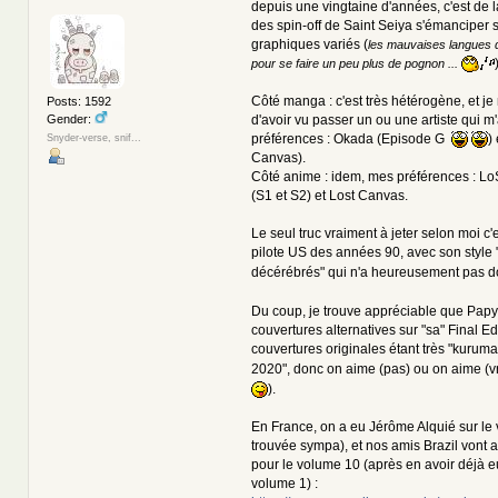
depuis une vingtaine d'années, c'est de la
des spin-off de Saint Seiya s'émanciper 
graphiques variés (
les mauvaises langues di
pour se faire un peu plus de pognon ...
Côté manga : c'est très hétérogène, et je
Posts: 1592
Gender:
d'avoir vu passer un ou une artiste qui m
préférences : Okada (Episode G
)
Snyder-verse, snif...
Canvas).
Côté anime : idem, mes préférences : Lo
(S1 et S2) et Lost Canvas.
Le seul truc vraiment à jeter selon moi c
pilote US des années 90, avec son style
décérébrés" qui n'a heureusement pas do
Du coup, je trouve appréciable que Papy 
couvertures alternatives sur "sa" Final Edi
couvertures originales étant très "kuru
2020", donc on aime (pas) ou on aime (vr
).
En France, on a eu Jérôme Alquié sur le 
trouvée sympa), et nos amis Brazil vont av
pour le volume 10 (après en avoir déjà e
volume 1) :