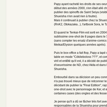
Papy ayant racheté les droits de ses oeu
début des années 2000, s'en était allé ch
publier des spinoffs de Saint Seiya (visi
Shueisha n'en avait rien à foutre).
Mais il continuait à publier chez la Shuei
(RnK2, Otokazaka...), l'artbook Sora, le Ta
Et quand le Tenkai-Film est sorti en 2004,
sublissime one-shot de 8 pages dans le
(sans compter les ersatz d'anime-comic
Meikai/Elysion quelques années après).
Puis le box-office a fait flop, Papy a tapé
table en mode "Cékileboloss ???", et 
viril et entêté qu'il est, il a décidé de publ
d'oeuvrissime de ND, chez Akita et dans 
Shueisha.
Embourbé dans sa décision un peu conne
n'a pas trouvé mieux que de retconner le
décidant de publier la "Final Edition", raj
one-shot avec le personnage de Ker, et 
certaines cases (des ongles et des fesse
Je pense qu'il a dû se fâcher très fort ave
responsables de la Shueisha pour prend