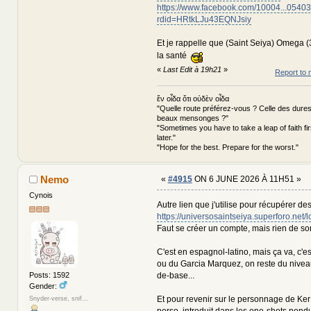
https://www.facebook.com/10004...0540
rdid=HRtkLJu43EQNJsiy
Et je rappelle que (Saint Seiya) Omega (3
la santé
«
Last Edit à 19h21
»
Report to 
ἕν οἶδα ὅτι οὐδὲν οἶδα
"Quelle route préférez-vous ? Celle des dures
beaux mensonges ?"
"Sometimes you have to take a leap of faith fi
later."
"Hope for the best. Prepare for the worst."
Nemo
«
#4915
ON 6 JUNE 2026 À 11H51 »
Cynois
Autre lien que j'utilise pour récupérer de
https://universosaintseiya.superforo.net/l
Faut se créer un compte, mais rien de sor
C'est en espagnol-latino, mais ça va, c'e
ou du Garcia Marquez, on reste du nive
de-base...
Posts: 1592
Gender:
Et pour revenir sur le personnage de Ker
Snyder-verse, snif...
perso, introduit dans les one-shots pond