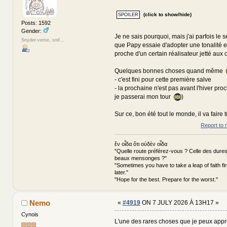
(click to show/hide)
Posts: 1592
Gender:
Je ne sais pourquoi, mais j'ai parfois le s
Snyder-verse, snif...
que Papy essaie d'adopter une tonalité e
proche d'un certain réalisateur jetté aux or
Quelques bonnes choses quand même
- c'est fini pour cette première salve
- la prochaine n'est pas avant l'hiver pr
je passerai mon tour
)
Sur ce, bon été tout le monde, il va faire t
Report to 
ἕν οἶδα ὅτι οὐδὲν οἶδα
"Quelle route préférez-vous ? Celle des dures
beaux mensonges ?"
"Sometimes you have to take a leap of faith fi
later."
"Hope for the best. Prepare for the worst."
Nemo
«
#4919
ON 7 JULY 2026 À 13H17 »
Cynois
L'une des rares choses que je peux app