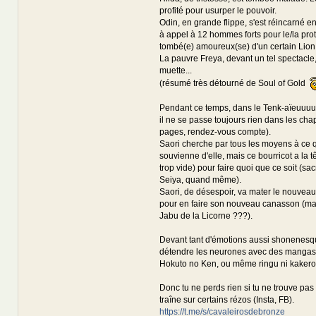
profité pour usurper le pouvoir.
Odin, en grande flippe, s'est réincarné en
à appel à 12 hommes forts pour le/la pro
tombé(e) amoureux(se) d'un certain Lion.
La pauvre Freya, devant un tel spectacle,
muette...
(résumé très détourné de Soul of Gold
Pendant ce temps, dans le Tenk-aïeuuuuux 
il ne se passe toujours rien dans les chap
pages, rendez-vous compte).
Saori cherche par tous les moyens à ce 
souvienne d'elle, mais ce bourricot a la t
trop vide) pour faire quoi que ce soit (sa
Seiya, quand même).
Saori, de désespoir, va mater le nouvea
pour en faire son nouveau canasson (mai
Jabu de la Licorne ???).
Devant tant d'émotions aussi shonenesque
détendre les neurones avec des mangas
Hokuto no Ken, ou même ringu ni kaker
Donc tu ne perds rien si tu ne trouve pas
traîne sur certains rézos (Insta, FB).
https://t.me/s/cavaleirosdebronze