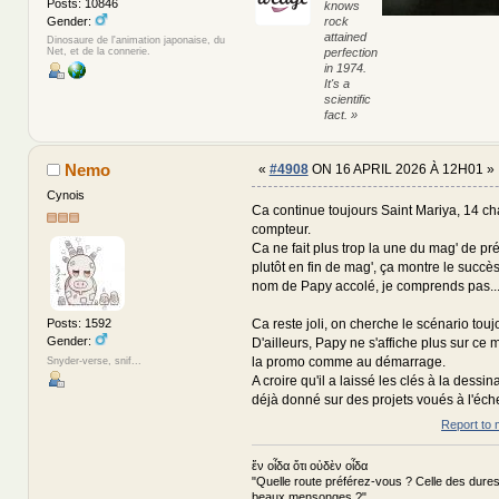
Posts: 10846
knows
rock
Gender:
attained
Dinosaure de l'animation japonaise, du
perfection
Net, et de la connerie.
in 1974.
It's a
scientific
fact. »
Nemo
«
#4908
ON 16 APRIL 2026 À 12H01 »
Cynois
Ca continue toujours Saint Mariya, 14 ch
compteur.
Ca ne fait plus trop la une du mag' de pré
plutôt en fin de mag', ça montre le succès
nom de Papy accolé, je comprends pas.
Ca reste joli, on cherche le scénario touj
Posts: 1592
Gender:
D'ailleurs, Papy ne s'affiche plus sur ce m
la promo comme au démarrage.
Snyder-verse, snif...
A croire qu'il a laissé les clés à la dessin
déjà donné sur des projets voués à l'éch
Report to 
ἕν οἶδα ὅτι οὐδὲν οἶδα
"Quelle route préférez-vous ? Celle des dures
beaux mensonges ?"