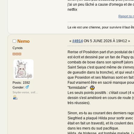
j'ai un peu lâché a cause d'omega et de
netflix
Report to 
La vie est une chienne, pour survivre il faut êtr
Nemo
«
#4914
ON 5 JUNE 2026 À 19H12 »
Cynois
Rerise of Poséidon part d'un postulat de
est écrit et dessiné par un fan de Papy q
combats de boxe dans son spinoff (alors
Saint Seiya c'est quand même de s'envo
de gueudin dans la tronche), et qui veut n
que Poseidon et ses Marinas sont en fait 
Faut vraiment être en sacré manque pour
Posts: 1592
Gender:
"formidable"
Les seuls points positifs : c'était court (4
Snyder-verse, snif...
dessin s'est amélioré en cours de route (
très réussies).
Sinon, es-tu au courant des derniers rago
Siegfried a plaqué Hilda pour sortir avec
était en fait un travesti), et ils coulent de
dans les mers du sud pacifique.
Hilda, de tristesse, est tombée malade. Lok