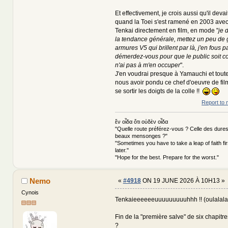
Et effectivement, je crois aussi qu'il devai
quand la Toei s'est ramené en 2003 avec 
Tenkai directement en film, en mode "
je 
la tendance générale, mettez un peu de g
armures V5 qui brillent par là, j'en fous p
démerdez-vous pour que le public soit co
n'ai pas à m'en occuper
".
J'en voudrai presque à Yamauchi et tout
nous avoir pondu ce chef d'oeuvre de fil
se sortir les doigts de la colle !!
Report to 
ἕν οἶδα ὅτι οὐδὲν οἶδα
"Quelle route préférez-vous ? Celle des dures
beaux mensonges ?"
"Sometimes you have to take a leap of faith fi
later."
"Hope for the best. Prepare for the worst."
Nemo
«
#4918
ON 19 JUNE 2026 À 10H13 »
Cynois
Tenkaieeeeeeuuuuuuuuuhhh !! (oulalalala,
Fin de la "première salve" de six chapitr
?