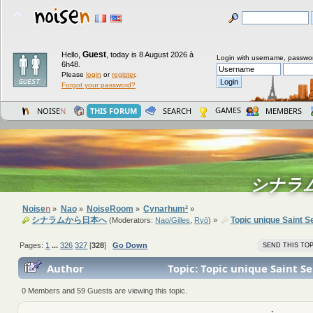
Guest
Hello,
,
today is 8 August 2026 à
Login with username, passwo
6h48.
Please
login
or
register
.
Forgot your password?
GAMES
NOISE
N
THIS FORUM
SEARCH
MEMBERS
シナラ
Noise
n
Nao
NoiseRoom
Cynarhum²
»
»
»
»
シナラムから日本へ
Topic unique Saint S
(Moderators:
Nao/Gilles
,
Ryō
) »
Pages:
1
...
326
327
[
328
]
Go Down
SEND THIS TOP
Author
Topic: Topic unique Saint S
3526692 times)
0 Members and 59 Guests are viewing this topic.