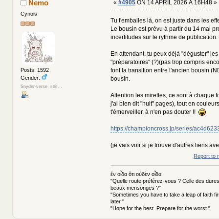
Nemo
«
#4905
ON 14 APRIL 2026 À 16H48 »
Cynois
Tu t'emballes là, on est juste dans les e
Le bousin est prévu à partir du 14 mai p
incertitudes sur le rythme de publication.
En attendant, tu peux déjà "déguster" les
"préparatoires" (?)(pas trop compris encore
font la transition entre l'ancien bousin (ND
Posts: 1592
Gender:
bousin.
Snyder-verse, snif...
Attention les mirettes, ce sont à chaque f
j'ai bien dit "huit" pages), tout en couleur
t'émerveiller, à n'en pas douter !!
https://championcross.jp/series/ac4d62
(je vais voir si je trouve d'autres liens av
Report to 
ἕν οἶδα ὅτι οὐδὲν οἶδα
"Quelle route préférez-vous ? Celle des dures
beaux mensonges ?"
"Sometimes you have to take a leap of faith fi
later."
"Hope for the best. Prepare for the worst."