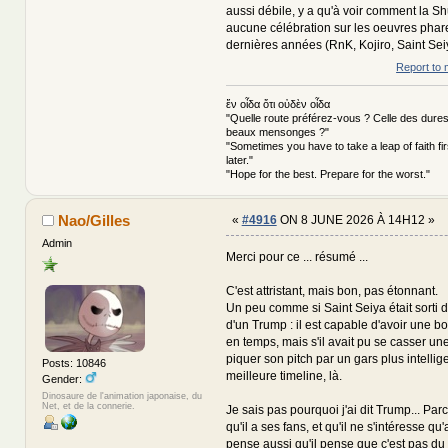
aussi débile, y a qu'à voir comment la Sh
aucune célébration sur les oeuvres phar
dernières années (RnK, Kojiro, Saint Sei
Report to 
ἕν οἶδα ὅτι οὐδὲν οἶδα
"Quelle route préférez-vous ? Celle des dures
beaux mensonges ?"
"Sometimes you have to take a leap of faith fi
later."
"Hope for the best. Prepare for the worst."
Nao/Gilles
«
#4916
ON 8 JUNE 2026 À 14H12 »
Admin
Merci pour ce ... résumé ...
C'est attristant, mais bon, pas étonnant.
Un peu comme si Saint Seiya était sorti d
d'un Trump : il est capable d'avoir une 
en temps, mais s'il avait pu se casser une
piquer son pitch par un gars plus intellige
Posts: 10846
meilleure timeline, là.
Gender:
Dinosaure de l'animation japonaise, du
Net, et de la connerie.
Je sais pas pourquoi j'ai dit Trump... Parc
qu'il a ses fans, et qu'il ne s'intéresse qu
pense aussi qu'il pense que c'est pas du fl