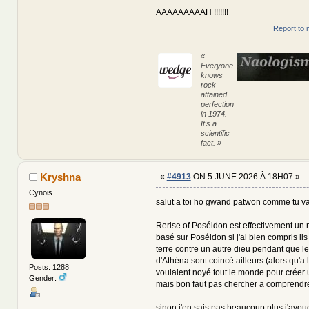
AAAAAAAAAH !!!!!!!
Report to 
«
Everyone
knows
rock
attained
perfection
in 1974.
It's a
scientific
fact. »
Kryshna
«
#4913
ON 5 JUNE 2026 À 18H07 »
Cynois
salut a toi ho gwand patwon comme tu v
Rerise of Poséidon est effectivement un 
basé sur Poséidon si j'ai bien compris ils
terre contre un autre dieu pendant que le
d'Athéna sont coincé ailleurs (alors qu'a l
Posts: 1288
voulaient noyé tout le monde pour créer
Gender:
mais bon faut pas chercher a comprend
sinon j'en sais pas beaucoup plus j'avou