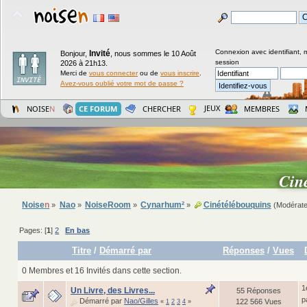
Connexion avec identifiant, 
Invité
Bonjour,
,
nous sommes le 10 Août
session
2026 à 21h13.
Merci de
vous connecter
ou de
vous inscrire
.
Avez-vous oublié votre mot de passe ?
JEUX
NOISE
N
CE FORUM
CHERCHER
MEMBRES
Cin
Noise
n
Nao
NoiseRoom
Cynarhum²
Cinétélébouquins
»
»
»
»
(Modérate
Pages: [
1
]
2
En bas
Titre
/
Démarré par
Réponses
/
Vues
0 Membres et 16 Invités dans cette section.
1
Un Livre, des Livres...
55 Réponses
p
Démarré par
Nao/Gilles
122 566 Vues
«
1
2
3
4
»