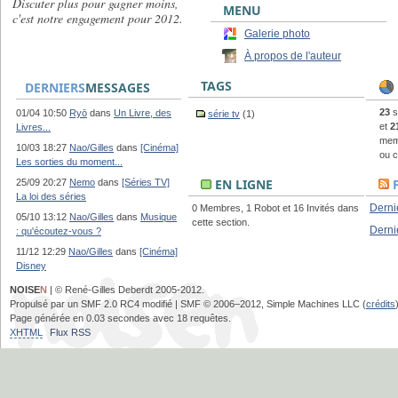
Discuter plus pour gagner moins,
MENU
c'est notre engagement pour 2012.
Galerie photo
À propos de l'auteur
TAGS
DERNIERS
MESSAGES
23
s
01/04 10:50
Ryō
dans
Un Livre, des
série tv
(1)
et
2
Livres...
memb
10/03 18:27
Nao/Gilles
dans
[Cinéma]
ou c
Les sorties du moment...
EN LIGNE
25/09 20:27
Nemo
dans
[Séries TV]
La loi des séries
Derni
0 Membres, 1 Robot et 16 Invités dans
05/10 13:12
Nao/Gilles
dans
Musique
cette section.
Derni
: qu'écoutez-vous ?
11/12 12:29
Nao/Gilles
dans
[Cinéma]
Disney
NOISE
N
| © René-Gilles Deberdt 2005-2012.
Propulsé par un SMF 2.0 RC4 modifié | SMF © 2006–2012, Simple Machines LLC (
crédits
Page générée en 0.03 secondes avec 18 requêtes.
XHTML
Flux RSS