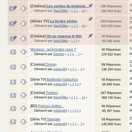
1
[Cinéma]
Les sorties du moment...
285 Réponses
p
Démarré par
Nao/Gilles
284 464 Vues
«
1
2
3
...
20
»
2
[Séries TV]
La loi des séries
634 Réponses
2
Démarré par
Nao/Gilles
619 255 Vues
«
1
2
3
...
43
»
p
2
[Cinéma]
On se repasse le film
40 Réponses
p
Démarré par
Nao/Gilles
50 348 Vues
«
1
2
3
»
5
Musique : qu'écoutez-vous ?
90 Réponses
p
Démarré par
Damien
123 622 Vues
«
1
2
3
...
7
»
1
[Cinéma]
Disney
89 Réponses
1
Démarré par
subaru64
136 194 Vues
«
1
2
3
...
6
»
p
2
[Série TV]
Battlestar Galactica
56 Réponses
p
Démarré par
subaru64
66 845 Vues
«
1
2
3
4
»
3
[Cinéma]
Trailers
347 Réponses
p
Démarré par
Nao/Gilles
368 746 Vues
«
1
2
3
...
24
»
3
[BD]
Parlons bulles...
56 Réponses
p
Démarré par
subaru64
85 287 Vues
«
1
2
3
4
»
2
[Série TV]
Stargate
69 Réponses
p
Démarré par
subaru64
135 069 Vues
«
1
2
3
...
5
»
1