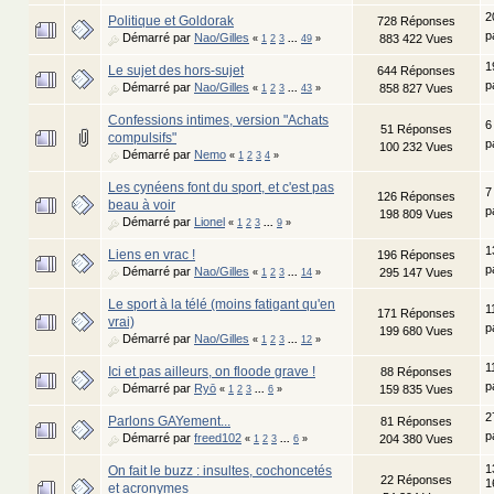
2
Politique et Goldorak
728 Réponses
p
Démarré par
Nao/Gilles
883 422 Vues
«
1
2
3
...
49
»
1
Le sujet des hors-sujet
644 Réponses
p
Démarré par
Nao/Gilles
858 827 Vues
«
1
2
3
...
43
»
Confessions intimes, version "Achats
6
51 Réponses
compulsifs"
p
100 232 Vues
Démarré par
Nemo
«
1
2
3
4
»
Les cynéens font du sport, et c'est pas
7
126 Réponses
beau à voir
p
198 809 Vues
Démarré par
Lionel
«
1
2
3
...
9
»
1
Liens en vrac !
196 Réponses
p
Démarré par
Nao/Gilles
295 147 Vues
«
1
2
3
...
14
»
Le sport à la télé (moins fatigant qu'en
1
171 Réponses
vrai)
p
199 680 Vues
Démarré par
Nao/Gilles
«
1
2
3
...
12
»
1
Ici et pas ailleurs, on floode grave !
88 Réponses
p
Démarré par
Ryō
159 835 Vues
«
1
2
3
...
6
»
2
Parlons GAYement...
81 Réponses
p
Démarré par
freed102
204 380 Vues
«
1
2
3
...
6
»
1
On fait le buzz : insultes, cochoncetés
22 Réponses
1
et acronymes