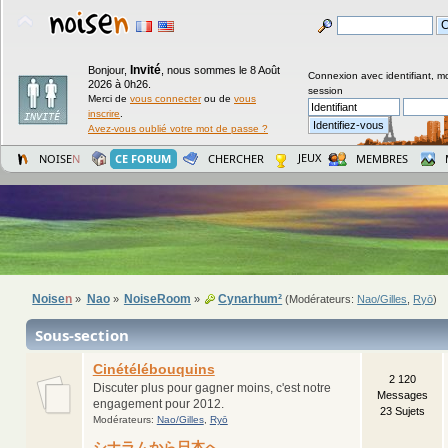
Invité
Bonjour,
,
nous sommes le 8 Août
Connexion avec identifiant, m
2026 à 0h26.
session
Merci de
vous connecter
ou de
vous
inscrire
.
Avez-vous oublié votre mot de passe ?
JEUX
NOISE
N
CE FORUM
CHERCHER
MEMBRES
Noise
n
Nao
NoiseRoom
Cynarhum²
»
»
»
(Modérateurs:
Nao/Gilles
,
Ryō
)
Sous-section
Cinétélébouquins
2 120
Discuter plus pour gagner moins, c'est notre
Messages
engagement pour 2012.
23 Sujets
Modérateurs:
Nao/Gilles
,
Ryō
シナラムから日本へ