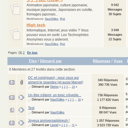
Animation japonaise, culture japonaise,
9 042
musique japonaise, Japonaises en culotte,
Messages
fromages japonais...
30 Sujets
Modérateurs:
Nao/Gilles
,
Ryō
High tech
Informatique, Internet, jeux vidéo ? Vous
3 648
pouvez vous en sortir. Les Technophiles
Messages
Anonymes vous y aideront.
22 Sujets
Modérateurs:
Nao/Gilles
,
Ryō
Pages: [
1
]
2
En bas
Titre
/
Démarré par
Réponses
/
Vues
0 Membres et 27 Invités dans cette section.
DC et comi(ques) : pour ceux qui
2
340 Réponses
aiment le spandex (et aussi Marvel)
p
390 736 Vues
Démarré par
Nemo
«
1
2
3
...
23
»
5
Un être s'éteint, un topic s'éveille...
736 Réponses
p
Démarré par
Nao/Gilles
1 177 826 Vues
«
1
2
3
...
50
»
3
Test
8 Réponses
p
Démarré par
Nao/Gilles
88 047 Vues
2
Joyeux anniversaiiiiiireuh !
1 057 Réponses
p
Démarré par
Lionel
3 523 739 Vues
«
1
2
3
...
71
»