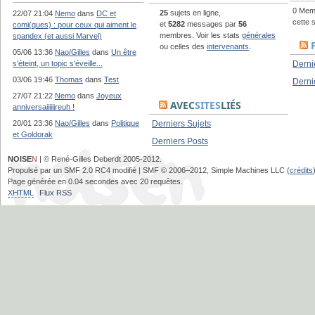
0 Memb
25
sujets en ligne,
22/07 21:04
Nemo
dans
DC et
cette 
et
5282
messages par
56
comi(ques) : pour ceux qui aiment le
membres. Voir les stats
générales
spandex (et aussi Marvel)
ou celles des
intervenants
.
05/06 13:36
Nao/Gilles
dans
Un être
s'éteint, un topic s'éveille...
Derni
03/06 19:46
Thomas
dans
Test
Derni
27/07 21:22
Nemo
dans
Joyeux
AVEC
SITES
LIÉS
anniversaiiiiiireuh !
20/01 23:36
Nao/Gilles
dans
Politique
Derniers Sujets
et Goldorak
Derniers Posts
NOISE
N
| © René-Gilles Deberdt 2005-2012.
Propulsé par un SMF 2.0 RC4 modifié | SMF © 2006–2012, Simple Machines LLC (
crédits
Page générée en 0.04 secondes avec 20 requêtes.
XHTML
Flux RSS