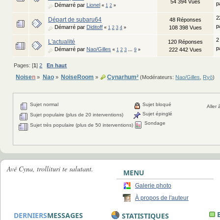
54 394 Vues
p
Démarré par
Lionel
«
1
2
»
2
Départ de subaru64
48 Réponses
p
Démarré par
Diditoff
108 398 Vues
«
1
2
3
4
»
2
L'actualité
120 Réponses
p
Démarré par
Nao/Gilles
222 442 Vues
«
1
2
3
...
9
»
Pages: [
1
]
2
En haut
Noise
n
Nao
NoiseRoom
Cynarhum²
»
»
»
(Modérateurs:
Nao/Gilles
,
Ryō
)
Sujet normal
Sujet bloqué
Aller 
Sujet épinglé
Sujet populaire (plus de 20 interventions)
Sondage
Sujet très populaire (plus de 50 interventions)
Avé Cyna, trollituri te salutant.
MENU
Galerie photo
À propos de l'auteur
E
DERNIERS
MESSAGES
STATISTIQUES