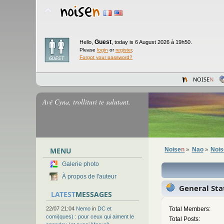
Guest
Hello,
,
today is 6 August 2026 à 19h50.
Please
login
or
register
.
Forgot your password?
NOISE
N
Avé Cyna, trollituri te salutant.
MENU
Noise
n
Nao
Noi
»
»
Galerie photo
À propos de l'auteur
General Stat
LATEST
MESSAGES
22/07 21:04
Nemo
in
DC et
Total Members:
comi(ques) : pour ceux qui aiment le
Total Posts: