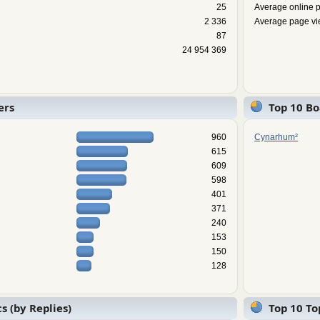
25
Average online p
2 336
Average page vi
87
24 954 369
ers
Top 10 Bo
960
Cynarhum²
615
609
598
401
371
240
153
150
128
s (by Replies)
Top 10 To