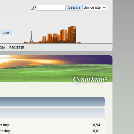
DIA
REGISTER
Cynarhum²
r day:
0,94
er day:
0,01