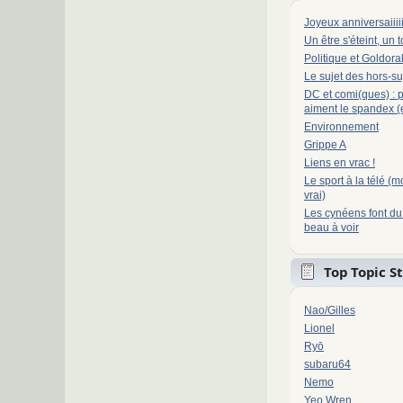
Joyeux anniversaiiiii
Un être s'éteint, un to
Politique et Goldora
Le sujet des hors-su
DC et comi(ques) : 
aiment le spandex (
Environnement
Grippe A
Liens en vrac !
Le sport à la télé (m
vrai)
Les cynéens font du 
beau à voir
Top Topic S
Nao/Gilles
Lionel
Ryō
subaru64
Nemo
Yeo Wren