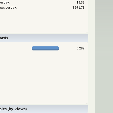
er day:
19,32
ews per day:
3 971,73
ards
5 282
pics (by Views)