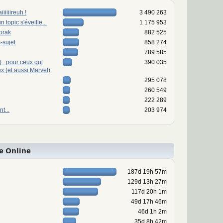
iiiiireuh !
3 490 263
n topic s'éveille...
1 175 953
dorak
882 525
-sujet
858 274
789 585
 : pour ceux qui
390 035
x (et aussi Marvel)
295 078
260 549
222 289
t...
203 974
e Online
187d 19h 57m
129d 13h 27m
117d 20h 1m
49d 17h 46m
46d 1h 2m
35d 8h 42m