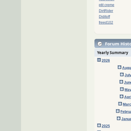
ptit creme
DirtRider
Diditoff
freed102
Forum Histo
Yearly Summary
2026
Augu
Jul
Jun
May
Apr
Marc
Febru
Janua
2025