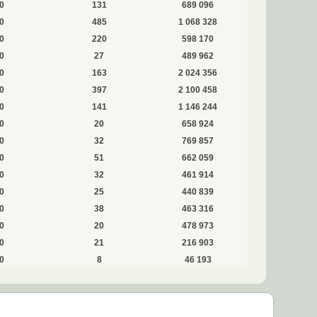
0
131
689 096
0
485
1 068 328
0
220
598 170
0
27
489 962
0
163
2 024 356
0
397
2 100 458
0
141
1 146 244
0
20
658 924
0
32
769 857
0
51
662 059
0
32
461 914
0
25
440 839
0
38
463 316
0
20
478 973
0
21
216 903
0
8
46 193