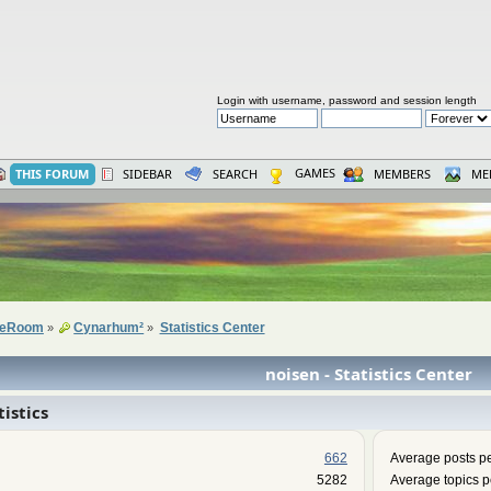
Login with username, password and session length
GAMES
THIS FORUM
SIDEBAR
SEARCH
MEMBERS
ME
seRoom
Cynarhum²
Statistics Center
»
»
noisen - Statistics Center
istics
662
Average posts pe
5282
Average topics p