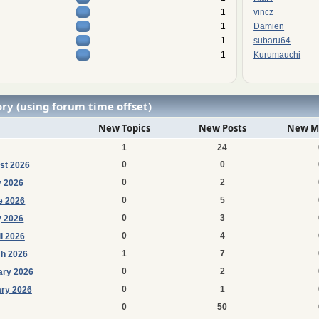
1
vincz
1
Damien
1
subaru64
1
Kurumauchi
ry (using forum time offset)
New Topics
New Posts
New M
1
24
0
0
st 2026
0
2
y 2026
0
5
e 2026
0
3
 2026
0
4
il 2026
1
7
h 2026
0
2
ary 2026
0
1
ry 2026
0
50