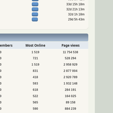
33d 15h 18m
32d 21h 13m
32d 1h 18m
29d 5h 43m
embers
Most Online
Page views
0
1 519
11 754 538
0
721
528 294
0
1 519
2 958 929
0
831
2 877 004
0
418
2 920 789
0
593
1 932 148
0
618
284 191
0
522
164 025
0
565
89 158
0
590
884 239