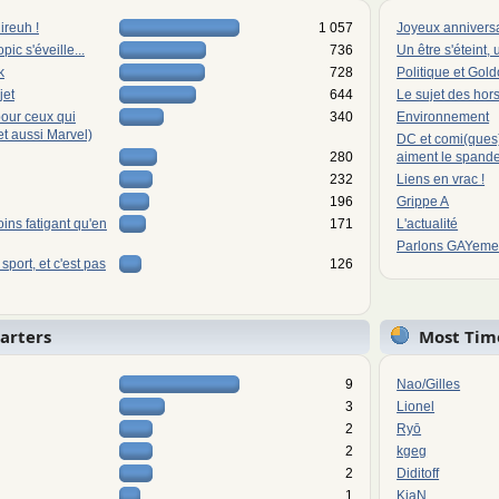
ireuh !
1 057
Joyeux anniversai
pic s'éveille...
736
Un être s'éteint, u
k
728
Politique et Gol
jet
644
Le sujet des hors
pour ceux qui
340
Environnement
et aussi Marvel)
DC et comi(ques)
280
aiment le spande
232
Liens en vrac !
196
Grippe A
oins fatigant qu'en
171
L'actualité
Parlons GAYemen
sport, et c'est pas
126
tarters
Most Tim
9
Nao/Gilles
3
Lionel
2
Ryō
2
kgeg
2
Diditoff
1
KiaN