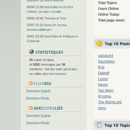
spandex (et aussi Marvel)
Total Topics:
05/06 13:36
Nao/Gilles
in
Un être
Users Online:
s'éteint, un topic s'éveille...
Online Today:
03/06 19:46
Thomas
in
Test
Total page views:
27/07 21:22
Nemo
in
Joyeux
anniversaiiiiiireuh !
20/01 23:36
Nao/Gilles
in
Politique et
Goldorak
Top 10 Post
STATISTIQUES
subaru64
25
sujets en ligne,
Nao/Gilles
et
5282
messages par
56
Ryō
membres. Voir les stats
générales
Diditoff
ou celles des
intervenants
.
Lionel
FLUX
RSS
Nemo
Yeo Wren
Derniers Sujets
Kryshna
Derniers Posts
The WormLord
AVEC
SITES
LIÉS
vincz
Derniers Sujets
Derniers Posts
Top 10 Topic