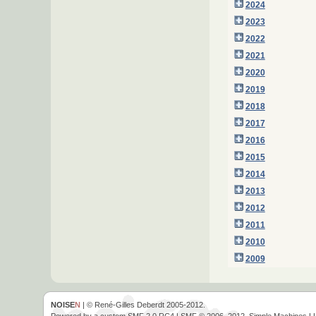
2024
2023
2022
2021
2020
2019
2018
2017
2016
2015
2014
2013
2012
2011
2010
2009
NOISE
N
| © René-Gilles Deberdt 2005-2012.