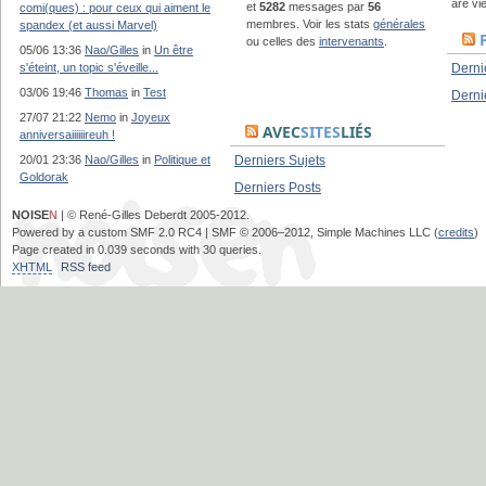
are vie
et
5282
messages par
56
comi(ques) : pour ceux qui aiment le
membres. Voir les stats
générales
spandex (et aussi Marvel)
ou celles des
intervenants
.
05/06 13:36
Nao/Gilles
in
Un être
s'éteint, un topic s'éveille...
Derni
03/06 19:46
Thomas
in
Test
Derni
27/07 21:22
Nemo
in
Joyeux
AVEC
SITES
LIÉS
anniversaiiiiiireuh !
20/01 23:36
Nao/Gilles
in
Politique et
Derniers Sujets
Goldorak
Derniers Posts
NOISE
N
| © René-Gilles Deberdt 2005-2012.
Powered by a custom SMF 2.0 RC4 | SMF © 2006–2012, Simple Machines LLC (
credits
)
Page created in 0.039 seconds with 30 queries.
XHTML
RSS feed