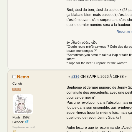
Bref, c'est du bon, c'est du copieux (28 
ça blabate bien, mais pas que), c'est beau,
c'est émouvant, c'est surprenant, c'est ch
que le dernier numéro sera à la hauteur.
Report to 
ἕν οἶδα ὅτι οὐδὲν οἶδα
"Quelle route préférez-vous ? Celle des dures
beaux mensonges ?"
"Sometimes you have to take a leap of faith fi
later."
"Hope for the best. Prepare for the worst."
Nemo
«
#336
ON 8 APRIL 2026 À 18H38 »
Cynois
Septième et dernier numéro de Jenny Spa
continuité des précédents, avec une petit
pour ce dernier n°.
Pas une révolution dans l'absolu, mais u
foutue dans son ensemble, qui ré-interro
super-héros (pour la n-ième fois, mais ç
quel pied de revoir Jenny Sparks !
Posts: 1592
Gender:
Autre lecture que je recommande : Absol
Snyder-verse, snif...