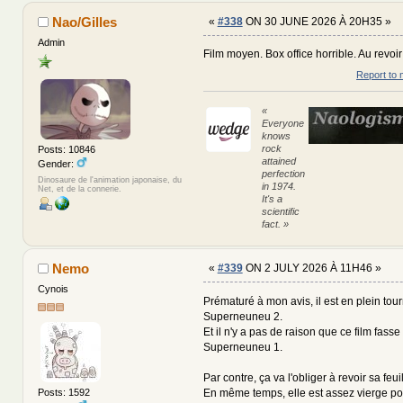
Nao/Gilles
«
#338
ON 30 JUNE 2026 À 20H35 »
Admin
Film moyen. Box office horrible. Au revoi
Report to 
«
Everyone
knows
rock
Posts: 10846
attained
Gender:
perfection
Dinosaure de l'animation japonaise, du
in 1974.
Net, et de la connerie.
It's a
scientific
fact. »
Nemo
«
#339
ON 2 JULY 2026 À 11H46 »
Cynois
Prématuré à mon avis, il est en plein to
Superneuneu 2.
Et il n'y a pas de raison que ce film fass
Superneuneu 1.
Par contre, ça va l'obliger à revoir sa feui
En même temps, elle est assez vierge pour
Posts: 1592