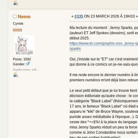
Nemo
«
#335
ON 23 MARCH 2026 À 19H33 »
Cynois
Ma lecture du moment : Jenny Sparks, p
(auteur) ET Jeff Spokes (dessins), sorti e
début 2025.
https://www.dc.com/graphic-nov...jenny-
sparks
Oui, j'insiste sur le "ET" car c'est vraimen
Posts: 1592
Gender:
qui donne à ce comics un je-ne-sais-quoi
Snyder-verse, snif...
Il me reste encore le dernier numéro à lir
premiers numéros m'ont déjà bien retour
Le seul petit défaut que je lui trouve tien
décision éditoriale qu'autre chose : le c
la catégorie "Black Label" (théoriqueme
17 ans, le fameux "Black Label" où était 
apparu le "kiki" de Bruce Wayne, soulev
puriste assez médiatisée à l'époque...). 
cesse des *+=§%! à la place du langage b
miss Jenny Sparks réduit un peu la force 
comme si John Constantine nous sortait d
lieu de ses sorties habituelles).