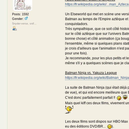
https://fr.wikipedia.org/wiki/...man_Azt
Un Elseworld qui met en scène une vers
Posts: 1592
Gender:
Batman au temps de l'Empire aztèque et
conquistadors.
Snyder-verse, snif...
Très sympathique, que ce soit côté histoir
sur le côté aztèque que sur l'univers Bat
bonne chose) et côté animation (ça bou
l'ensemble, même si quelques plans stati
je crois d'ailleurs que l'animation n'est pa
pour une fois).
Je recommande, pour les plus petits et le
même s'il y a quelques scènes que je cl
Batman Ninja vs. Yakuza League
https://fr.wikipedia.org/wiki/Batman_Ni
La suite de Batman Ninja (qui était déjà p
de vue), et qui est encore meilleure que
C'est donc parfaitement parfait !!
Mais quel kiff ces deux films, vivement un
Les deux films sont dispos sur HBO Max (
eu des éditions DVD/BR...
).