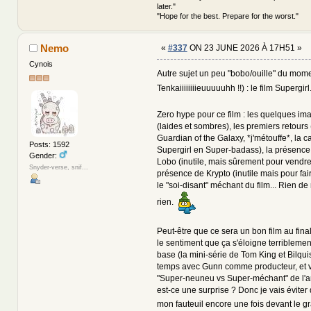
later."
"Hope for the best. Prepare for the worst."
Nemo
«
#337
ON 23 JUNE 2026 À 17H51 »
Cynois
Autre sujet un peu "bobo/ouille" du mome
Tenkaiiiiiiiieuuuuuhh !!) : le film Supergir
Zero hype pour ce film : les quelques ima
(laides et sombres), les premiers retours 
Guardian of the Galaxy, *j'métouffe*, la c
Posts: 1592
Supergirl en Super-badass), la présen
Gender:
Lobo (inutile, mais sûrement pour vendre 
Snyder-verse, snif...
présence de Krypto (inutile mais pour fair
le "soi-disant" méchant du film... Rien de
rien.
Peut-être que ce sera un bon film au final,
le sentiment que ça s'éloigne terribleme
base (la mini-série de Tom King et Bilqu
temps avec Gunn comme producteur, et 
"Super-neuneu vs Super-méchant" de l'a
est-ce une surprise ? Donc je vais éviter
mon fauteuil encore une fois devant le 