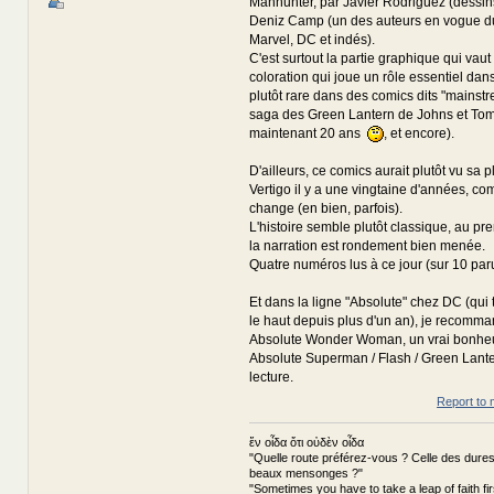
Manhunter, par Javier Rodriguez (dessins
Deniz Camp (un des auteurs en vogue d
Marvel, DC et indés).
C'est surtout la partie graphique qui vaut l
coloration qui joue un rôle essentiel dans 
plutôt rare dans des comics dits "mainstr
saga des Green Lantern de Johns et Toma
maintenant 20 ans
, et encore).
D'ailleurs, ce comics aurait plutôt vu sa 
Vertigo il y a une vingtaine d'années, 
change (en bien, parfois).
L'histoire semble plutôt classique, au pr
la narration est rondement bien menée.
Quatre numéros lus à ce jour (sur 10 paru
Et dans la ligne "Absolute" chez DC (qui t
le haut depuis plus d'un an), je recomm
Absolute Wonder Woman, un vrai bonheur
Absolute Superman / Flash / Green Lanter
lecture.
Report to 
ἕν οἶδα ὅτι οὐδὲν οἶδα
"Quelle route préférez-vous ? Celle des dures
beaux mensonges ?"
"Sometimes you have to take a leap of faith fi