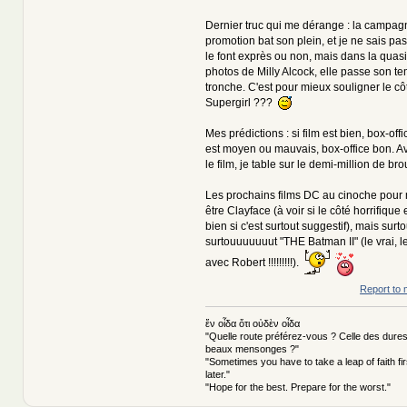
Dernier truc qui me dérange : la campag
promotion bat son plein, et je ne sais pas 
le font exprès ou non, mais dans la quasi-
photos de Milly Alcock, elle passe son tem
tronche. C'est pour mieux souligner le c
Supergirl ???
Mes prédictions : si film est bien, box-off
est moyen ou mauvais, box-office bon.
le film, je table sur le demi-million de b
Les prochains films DC au cinoche pour 
être Clayface (à voir si le côté horrifique
bien si c'est surtout suggestif), mais surto
surtouuuuuuut "THE Batman II" (le vrai, le
avec Robert !!!!!!!!!).
Report to 
ἕν οἶδα ὅτι οὐδὲν οἶδα
"Quelle route préférez-vous ? Celle des dures
beaux mensonges ?"
"Sometimes you have to take a leap of faith fi
later."
"Hope for the best. Prepare for the worst."