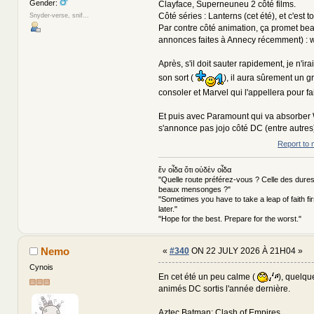
Gender:
Clayface, Superneuneu 2 côté films.
Côté séries : Lanterns (cet été), et c'est to
Snyder-verse, snif...
Par contre côté animation, ça promet bea
annonces faites à Annecy récemment) : 
Après, s'il doit sauter rapidement, je n'ira
son sort (
), il aura sûrement un 
consoler et Marvel qui l'appellera pour fa
Et puis avec Paramount qui va absorber 
s'annonce pas jojo côté DC (entre autre
Report to 
ἕν οἶδα ὅτι οὐδὲν οἶδα
"Quelle route préférez-vous ? Celle des dures
beaux mensonges ?"
"Sometimes you have to take a leap of faith fi
later."
"Hope for the best. Prepare for the worst."
Nemo
«
#340
ON 22 JULY 2026 À 21H04 »
Cynois
En cet été un peu calme (
), quelqu
animés DC sortis l'année dernière.
Aztec Batman: Clash of Empires