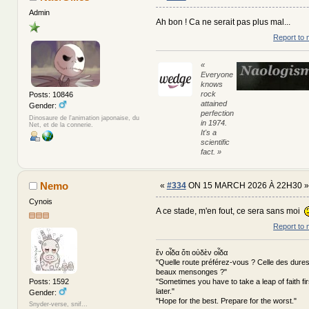
Admin
Ah bon ! Ca ne serait pas plus mal...
Report to 
«
Everyone
knows
rock
Posts: 10846
attained
Gender:
perfection
Dinosaure de l'animation japonaise, du
in 1974.
Net, et de la connerie.
It's a
scientific
fact. »
Nemo
«
#334
ON 15 MARCH 2026 À 22H30 »
Cynois
A ce stade, m'en fout, ce sera sans moi
Report to 
ἕν οἶδα ὅτι οὐδὲν οἶδα
"Quelle route préférez-vous ? Celle des dures
beaux mensonges ?"
"Sometimes you have to take a leap of faith fi
Posts: 1592
later."
Gender:
"Hope for the best. Prepare for the worst."
Snyder-verse, snif...