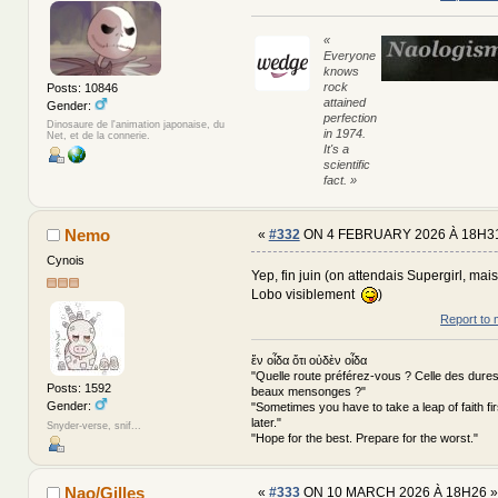
«
Everyone
knows
rock
Posts: 10846
attained
Gender:
perfection
Dinosaure de l'animation japonaise, du
in 1974.
Net, et de la connerie.
It's a
scientific
fact. »
Nemo
«
#332
ON 4 FEBRUARY 2026 À 18H31
Cynois
Yep, fin juin (on attendais Supergirl, mai
Lobo visiblement
)
Report to 
ἕν οἶδα ὅτι οὐδὲν οἶδα
"Quelle route préférez-vous ? Celle des dures
Posts: 1592
beaux mensonges ?"
Gender:
"Sometimes you have to take a leap of faith fi
later."
Snyder-verse, snif...
"Hope for the best. Prepare for the worst."
Nao/Gilles
«
#333
ON 10 MARCH 2026 À 18H26 »