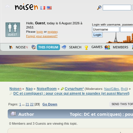
Guest
Hello,
,
today is 6 August 2026 à
Login with username, passwo
2h53.
Please
login
or
register
.
Forgot your password?
GAMES
NOISE
N
THIS FORUM
SEARCH
MEMBERS
Noise
n
Nao
NoiseRoom
Cynarhum²
»
»
»
(Moderators:
Nao/Gilles
,
Ryō
) »
DC et comi(ques) : pour ceux qui aiment le spandex (et aussi Marvel)
Pages:
1
...
21
22
[
23
]
Go Down
SEND THIS TOP
Author
Topic: DC et comi(ques) : po
aiment le spandex (et aussi Marvel) (Read 389515 time
0 Members and 3 Guests are viewing this topic.