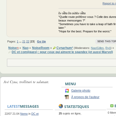
Report to 
ἕν οἶδα ὅτι οὐδὲν οἶδα
"Quelle route préférez-vous ? Celle des dures
beaux mensonges ?"
"Sometimes you have to take a leap of faith fi
later."
"Hope for the best. Prepare for the worst."
Pages:
1
...
21
22
[
23
]
Go Up
SEND THIS TOP
Noise
n
Nao
NoiseRoom
Cynarhum²
»
»
»
(Moderators:
Nao/Gilles
,
Ryō
) »
DC et comi(ques) : pour ceux qui aiment le spandex (et aussi Marvel)
Avé Cyna, trollituri te salutant.
MENU
Galerie photo
À propos de l'auteur
E
LATEST
MESSAGES
STATISTIQUES
0 Memb
25
sujets en ligne,
22/07 21:04
Nemo
in
DC et