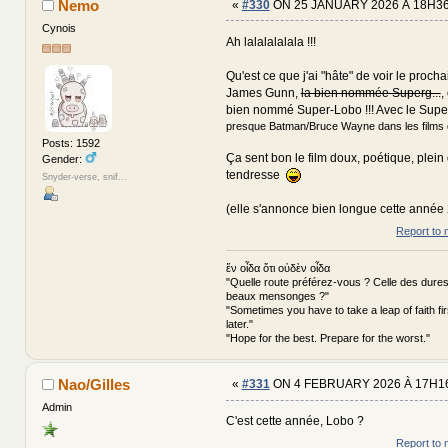
Nemo
«
#330
ON 25 JANUARY 2026 À 18H36
Cynois
Ah lalalalalala !!!
Qu'est ce que j'ai "hâte" de voir le procha
James Gunn,
la bien nommée Superg...
,
bien nommé Super-Lobo !!! Avec le Su
presque Batman/Bruce Wayne dans les films 
Posts: 1592
Ça sent bon le film doux, poétique, plein 
Gender:
tendresse
Snyder-verse, snif...
(elle s'annonce bien longue cette anné
Report to 
ἕν οἶδα ὅτι οὐδὲν οἶδα
"Quelle route préférez-vous ? Celle des dures
beaux mensonges ?"
"Sometimes you have to take a leap of faith fi
later."
"Hope for the best. Prepare for the worst."
Nao/Gilles
«
#331
ON 4 FEBRUARY 2026 À 17H16
Admin
C'est cette année, Lobo ?
Report to 