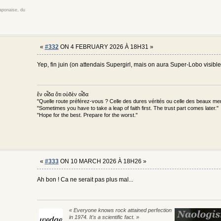
japonaise, du
«
#332
ON 4 FEBRUARY 2026 À 18H31 »
Yep, fin juin (on attendais Supergirl, mais on aura Super-Lobo visib
ἕν οἶδα ὅτι οὐδὲν οἶδα
"Quelle route préférez-vous ? Celle des dures vérités ou celle des beaux m
"Sometimes you have to take a leap of faith first. The trust part comes later."
"Hope for the best. Prepare for the worst."
«
#333
ON 10 MARCH 2026 À 18H26 »
Ah bon ! Ca ne serait pas plus mal...
« Everyone knows rock attained perfection
in 1974. It's a scientific fact. »