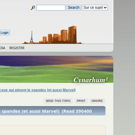
DIA
REGISTER
Cynarhum²
ceux qui aiment le spandex (et aussi Marvel)
SEND THIS TOPIC
PRINT
IGNORE
e spandex (et aussi Marvel) (Read 390400