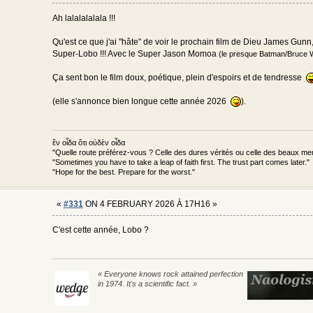
Ah lalalalalala !!!
Qu'est ce que j'ai "hâte" de voir le prochain film de Dieu James Gunn
Super-Lobo !!! Avec le Super Jason Momoa
(le presque Batman/Bruce W
Ça sent bon le film doux, poétique, plein d'espoirs et de tendresse
(elle s'annonce bien longue cette année 2026
).
ἕν οἶδα ὅτι οὐδὲν οἶδα
"Quelle route préférez-vous ? Celle des dures vérités ou celle des beaux m
"Sometimes you have to take a leap of faith first. The trust part comes later."
"Hope for the best. Prepare for the worst."
«
#331
ON 4 FEBRUARY 2026 À 17H16 »
C'est cette année, Lobo ?
« Everyone knows rock attained perfection
in 1974. It's a scientific fact. »