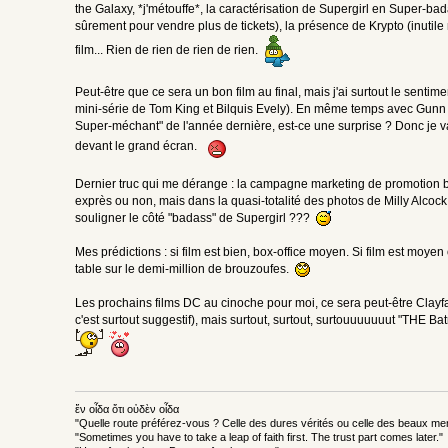
the Galaxy, *j'métouffe*, la caractérisation de Supergirl en Super-b
sûrement pour vendre plus de tickets), la présence de Krypto (inutile 
film... Rien de rien de rien de rien.
Peut-être que ce sera un bon film au final, mais j'ai surtout le senti
mini-série de Tom King et Bilquis Evely). En même temps avec Gun
Super-méchant" de l'année dernière, est-ce une surprise ? Donc je va
devant le grand écran.
Dernier truc qui me dérange : la campagne marketing de promotion bat s
exprès ou non, mais dans la quasi-totalité des photos de Milly Alcock,
souligner le côté "badass" de Supergirl ???
Mes prédictions : si film est bien, box-office moyen. Si film est moye
table sur le demi-million de brouzoufes.
Les prochains films DC au cinoche pour moi, ce sera peut-être Clayface
c'est surtout suggestif), mais surtout, surtout, surtouuuuuuut "THE Batman
ἕν οἶδα ὅτι οὐδὲν οἶδα
"Quelle route préférez-vous ? Celle des dures vérités ou celle des beaux m
"Sometimes you have to take a leap of faith first. The trust part comes later."