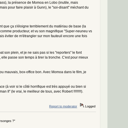
adass), la présence de Momoa en Lobo (inutile, mais
mais pour faire plaisir à Gunn), le "soi-disant" méchant du
ment que ça s'éloigne terriblement du matériau de base (la
n comme producteur, et vu son magnifique "Super-neuneu vs
is éviter de m'étrangler sur mon fauteuil encore une fois
on plein, et je ne sais pas si les "reporters" le font
 elle passe son temps à tirer la tronche. C'est pour mieux
n ou mauvais, box-office bon. Avec Momoa dans le film, je
 (à voir si le côté horrifique est très appuyé ou bien si
 II" (le vrai, le meilleur de tous, avec Robert !!!!!!!!!).
Report to moderator
Logged
ensonges ?"