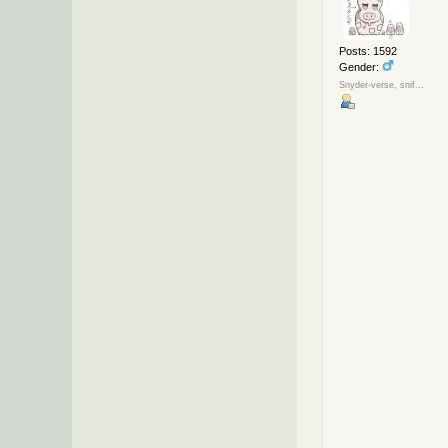
Posts: 1592
Gender:
Snyder-verse, snif...