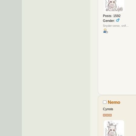
Posts: 1592
Gender:
Snyder-verse, snif...
Nemo
Cynois