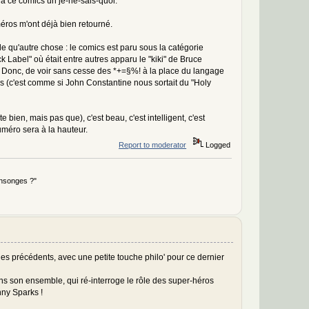
e à ce comics un je-ne-sais-quoi.
méros m'ont déjà bien retourné.
ale qu'autre chose : le comics est paru sous la catégorie
 Label" où était entre autres apparu le "kiki" de Bruce
. Donc, de voir sans cesse des *+=§%! à la place du langage
os (c'est comme si John Constantine nous sortait du "Holy
 bien, mais pas que), c'est beau, c'est intelligent, c'est
uméro sera à la hauteur.
Report to moderator
Logged
ensonges ?"
es précédents, avec une petite touche philo' pour ce dernier
ns son ensemble, qui ré-interroge le rôle des super-héros
nny Sparks !