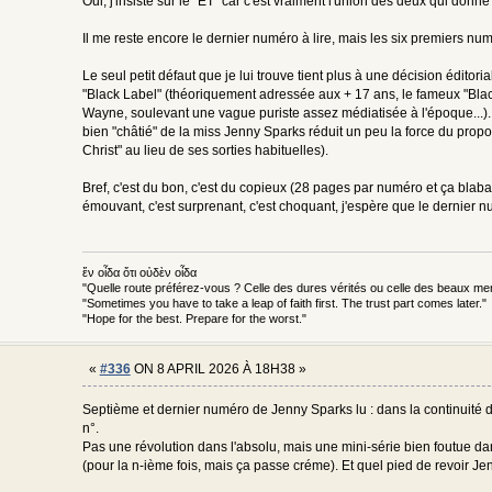
Oui, j'insiste sur le "ET" car c'est vraiment l'union des deux qui donn
Il me reste encore le dernier numéro à lire, mais les six premiers nu
Le seul petit défaut que je lui trouve tient plus à une décision éditori
"Black Label" (théoriquement adressée aux + 17 ans, le fameux "Black
Wayne, soulevant une vague puriste assez médiatisée à l'époque...)
bien "châtié" de la miss Jenny Sparks réduit un peu la force du prop
Christ" au lieu de ses sorties habituelles).
Bref, c'est du bon, c'est du copieux (28 pages par numéro et ça blabate
émouvant, c'est surprenant, c'est choquant, j'espère que le dernier n
ἕν οἶδα ὅτι οὐδὲν οἶδα
"Quelle route préférez-vous ? Celle des dures vérités ou celle des beaux m
"Sometimes you have to take a leap of faith first. The trust part comes later."
"Hope for the best. Prepare for the worst."
«
#336
ON 8 APRIL 2026 À 18H38 »
Septième et dernier numéro de Jenny Sparks lu : dans la continuité d
n°.
Pas une révolution dans l'absolu, mais une mini-série bien foutue da
(pour la n-ième fois, mais ça passe créme). Et quel pied de revoir Je