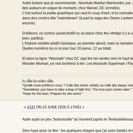
Autre lecture que je recommande : Absolute Martian Manhunter, par 
des auteurs en vogue du moment, chez Marvel, DC et indés).
C'est surtout la partie graphique qui vaut le coup d'oeil, et la coloratio
dans des comics dits "mainstream" (à part la saga des Green Lanter
encore).
D'ailleurs, ce comics aurait plutôt vu sa place chez feu-Vertigo il 
bien, parfois).
L'histoire semble plutôt classique, au premier abord, mais la narrat
Quatre numéros lus à ce jour (sur 10 parus, 12 au total).
Et dans la ligne "Absolute" chez DC (qui tire les ventes vers le haut
Wonder Woman, un vrai bonheur à lire. Les Absolute Superman / Flash
ἕν οἶδα ὅτι οὐδὲν οἶδα
"Quelle route préférez-vous ? Celle des dures vérités ou celle des beaux m
"Sometimes you have to take a leap of faith first. The trust part comes later."
"Hope for the best. Prepare for the worst."
«
#337
ON 23 JUNE 2026 À 17H51 »
Autre sujet un peu "bobo/ouille" du moment (après le Tenkaiiiiiiiieuuuu
Zero hype pour ce film : les quelques images que j'ai vues (laides et