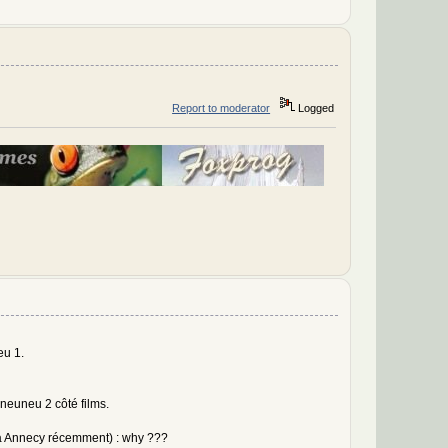
Report to moderator
Logged
eu 1.
rneuneu 2 côté films.
 à Annecy récemment) : why ???