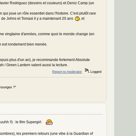
Javier Rodriguez (dessins et couleurs) et Deniz Camp (un
n qui joue un rôle essentiel dans l'histoire. C'est plutôt rare
n de Johns et Tomasi il y a maintenant 20 ans
, et
y a une vingtaine d'années, comme quoi le monde change (en
ion est rondement bien menée.
 depuis plus d'un an), je recommande fortement Absolute
 / Green Lantern valent aussi la lecture.
Report to moderator
Logged
ensonges ?"
uhh !!) : le film Supergirl.
 sombres), les premiers retours (une vibe à la Guardian of