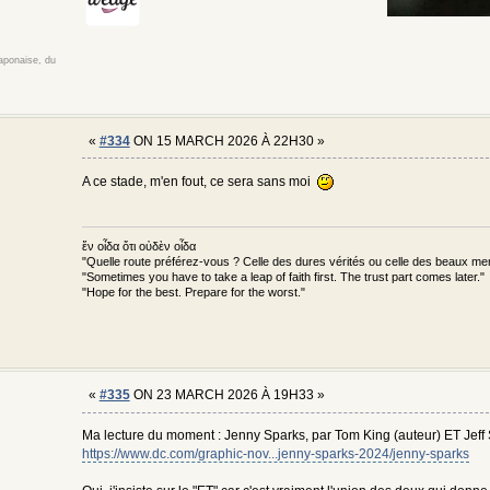
japonaise, du
«
#334
ON 15 MARCH 2026 À 22H30 »
A ce stade, m'en fout, ce sera sans moi
ἕν οἶδα ὅτι οὐδὲν οἶδα
"Quelle route préférez-vous ? Celle des dures vérités ou celle des beaux m
"Sometimes you have to take a leap of faith first. The trust part comes later."
"Hope for the best. Prepare for the worst."
«
#335
ON 23 MARCH 2026 À 19H33 »
Ma lecture du moment : Jenny Sparks, par Tom King (auteur) ET Jeff 
https://www.dc.com/graphic-nov...jenny-sparks-2024/jenny-sparks