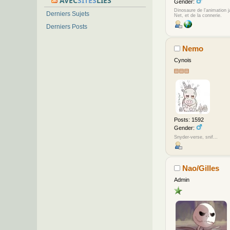
AVEC
SITES
LIÉS
Gender:
Dinosaure de l'animation 
Derniers Sujets
Net, et de la connerie.
Derniers Posts
Nemo
Cynois
Posts: 1592
Gender:
Snyder-verse, snif...
Nao/Gilles
Admin