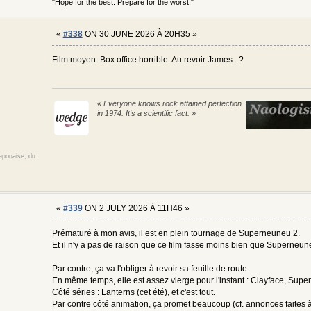
"Hope for the best. Prepare for the worst."
«
#338
ON 30 JUNE 2026 À 20H35 »
Film moyen. Box office horrible. Au revoir James...?
« Everyone knows rock attained perfection
in 1974. It's a scientific fact. »
japonaise, du
«
#339
ON 2 JULY 2026 À 11H46 »
Prématuré à mon avis, il est en plein tournage de Superneuneu 2.
Et il n'y a pas de raison que ce film fasse moins bien que Superneun
Par contre, ça va l'obliger à revoir sa feuille de route.
En même temps, elle est assez vierge pour l'instant : Clayface, Supe
Côté séries : Lanterns (cet été), et c'est tout.
Par contre côté animation, ça promet beaucoup (cf. annonces faites