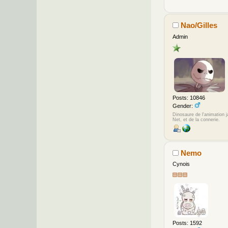
Nao/Gilles
Admin
Posts: 10846
Gender:
Dinosaure de l'animation 
Net, et de la connerie.
Nemo
Cynois
Posts: 1592