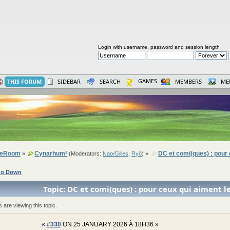
Login with username, password and session length
GAMES
THIS FORUM
SIDEBAR
SEARCH
MEMBERS
ME
seRoom
Cynarhum²
DC et comi(ques) : pour 
»
(Moderators:
Nao/Gilles
,
Ryō
) »
o Down
Topic: DC et comi(ques) : pour ceux qui aiment l
are viewing this topic.
«
#330
ON 25 JANUARY 2026 À 18H36 »