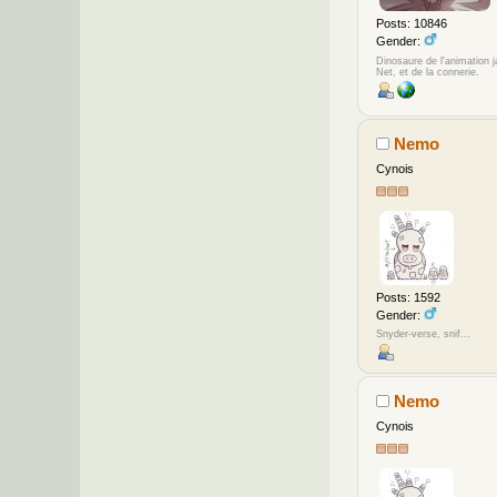
Posts: 10846
Gender:
Dinosaure de l'animation 
Net, et de la connerie.
Nemo
Cynois
Posts: 1592
Gender:
Snyder-verse, snif...
Nemo
Cynois