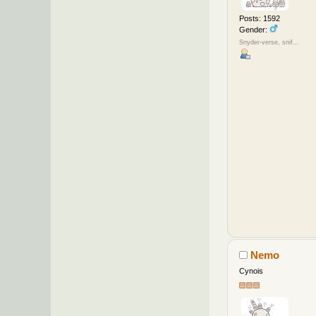
Posts: 1592
Gender:
Snyder-verse, snif...
Nemo
Cynois