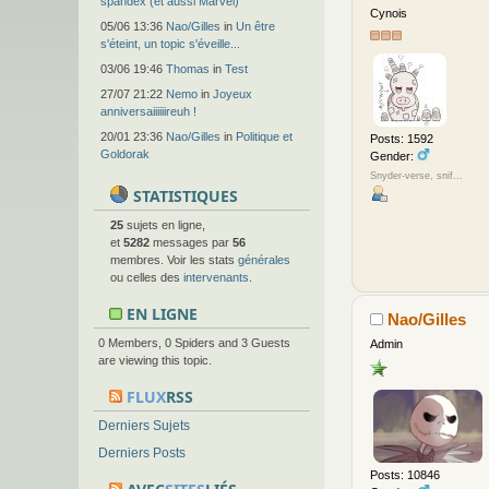
spandex (et aussi Marvel)
Cynois
05/06 13:36
Nao/Gilles
in
Un être
s'éteint, un topic s'éveille...
03/06 19:46
Thomas
in
Test
27/07 21:22
Nemo
in
Joyeux
anniversaiiiiiireuh !
20/01 23:36
Nao/Gilles
in
Politique et
Posts: 1592
Goldorak
Gender:
Snyder-verse, snif...
STATISTIQUES
25
sujets en ligne,
et
5282
messages par
56
membres. Voir les stats
générales
ou celles des
intervenants
.
EN LIGNE
Nao/Gilles
0 Members, 0 Spiders and 3 Guests
Admin
are viewing this topic.
FLUX
RSS
Derniers Sujets
Derniers Posts
Posts: 10846