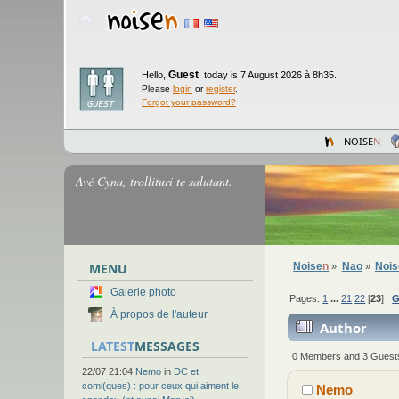
Guest
Hello,
,
today is 7 August 2026 à 8h35.
Please
login
or
register
.
Forgot your password?
NOISE
N
Avé Cyna, trollituri te salutant.
MENU
Noise
n
Nao
Noi
»
»
Galerie photo
Pages:
1
...
21
22
[
23
]
G
À propos de l'auteur
Author
LATEST
MESSAGES
times)
0 Members and 3 Guests 
22/07 21:04
Nemo
in
DC et
comi(ques) : pour ceux qui aiment le
Nemo