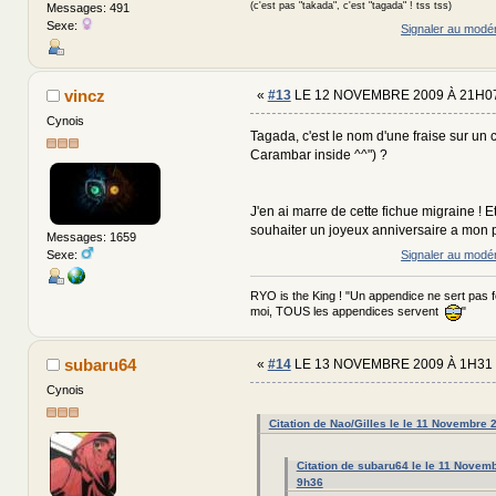
(c'est pas "takada", c'est "tagada" ! tss tss)
Messages: 491
Sexe:
Signaler au modé
vincz
«
#13
LE 12 NOVEMBRE 2009 À 21H07
Cynois
Tagada, c'est le nom d'une fraise sur un
Carambar inside ^^") ?
J'en ai marre de cette fichue migraine ! Et
souhaiter un joyeux anniversaire a mon pe
Messages: 1659
Sexe:
Signaler au modé
RYO is the King ! "Un appendice ne sert pas 
moi, TOUS les appendices servent
"
subaru64
«
#14
LE 13 NOVEMBRE 2009 À 1H31 
Cynois
Citation de Nao/Gilles le le 11 Novembre
Citation de subaru64 le le 11 Novem
9h36