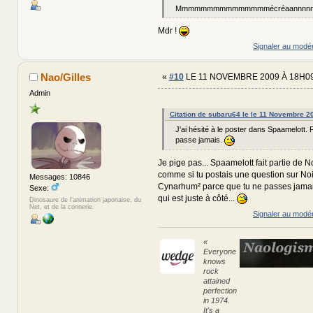
Mmmmmmmmmmmmmmmécréaannnnnnnnnn
Mdr !
Signaler au modé
Nao/Gilles
«
#10
LE 11 NOVEMBRE 2009 À 18H09
Admin
Citation de subaru64 le le 11 Novembre 2
J'ai hésité à le poster dans Spaamelott. F
passe jamais.
Je pige pas... Spaamelott fait partie de N
comme si tu postais une question sur No
Messages: 10846
Cynarhum² parce que tu ne passes jamais
Sexe:
qui est juste à côté...
Dinosaure de l'animation japonaise, du
Net, et de la connerie.
Signaler au modé
«
Everyone
knows
rock
attained
perfection
in 1974.
It's a