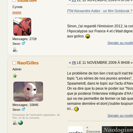
subaru64
Cynois
ITW Alexandre Astier : un film Goldorak ?
Sinon, j'ai regardé l'émission 2012, la co
l'Apocalypse sur France 4 et c'était digne
aux golios.
Messages: 2728
Signaler au modé
Sexe:
Nao/Gilles
«
#6
LE 11 NOVEMBRE 2009 À 9H08 »
Admin
Le problème de ton lien c'est qu'il irait tr
topic "Les séries de nos jeunes années",
Spaamelott, dans le topic sur l'actu d'Ale
On va dire que tu peux le poster sur "No
que je posterai l'interview intégrale d'AA
qui va me permettre de fermer ce tab que j
semaine dernière et dont j'oublie toujour
Messages: 10846
ici...
Sexe:
Dinosaure de l'animation japonaise, du
Signaler au modé
Net, et de la connerie.
«
Everyone