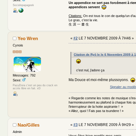
Un appendice ne sert pas forcément à rie
Sociolopapageek
appendices servent
Citations:
On est tous le con de quelqu'un d'au
Le gras, c'est la vie.
生 涯 一 書 生
Yeo Wren
«
#2
LE 7 NOVEMBRE 2009 À 7H46 »
Cynois
Citation de Ryō le le 6 Novembre 2009 à 
c'est nul, j'adore ça
Messages: 792
Ma Douce et moi-même plussoyons.
Sexe:
PazuDora c'est un peu du crack en
Signaler au modé
accès libre en fait. xD
« Regarde comme les notes de musique s'ins
harmonieusement au plafond à chaque fois que
l'interrupteur de la hotte aspirante ! »
« Allez, quoi ! Fais pas ta tsundere ! »
Nao/Gilles
«
#3
LE 7 NOVEMBRE 2009 À 9H29 »
Admin
Vous êtes bien gentils mes amis...