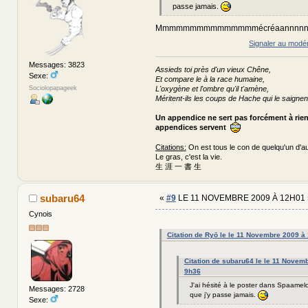
passe jamais.
Mmmmmmmmmmmmmmmécréaannnnnnnnnnn
Signaler au modé
Messages: 3823
Assieds toi près d'un vieux Chêne,
Sexe:
Et compare le à la race humaine,
L'oxygène et l'ombre qu'il t'amène,
Sociolopapageek
Méritent-ils les coups de Hache qui le saignen
Un appendice ne sert pas forcément à rie
appendices servent
Citations:
On est tous le con de quelqu'un d'au
Le gras, c'est la vie.
生 涯 一 書 生
subaru64
«
#9
LE 11 NOVEMBRE 2009 À 12H01 
Cynois
Citation de Ryō le le 11 Novembre 2009 à
Citation de subaru64 le le 11 Novem
9h36
J'ai hésité à le poster dans Spaamelo
Messages: 2728
que j'y passe jamais.
Sexe: