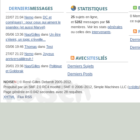
E
DERNIERS
MESSAGES
STATISTIQUES
0 Memb
25
sujets en ligne,
22/07 21:04
Nemo
dans
DC et
ce suj
et
5282
messages par
56
comi(ques) : pour ceux qui aiment le
membres. Voir les stats
générales
spandex (et aussi Marvel)
ou celles des
intervenants
.
05/06 13:36
Nao/Gilles
dans
Un être
s'éteint, un topic s'éveille...
Derni
03/06 19:46
Thomas
dans
Test
Derni
27/07 21:22
Nemo
dans
Joyeux
AVEC
SITES
LIÉS
anniversaiiiiiireuh !
20/01 23:36
Nao/Gilles
dans
Politique
Derniers Sujets
et Goldorak
Derniers Posts
NOISE
N
| © René-Gilles Deberdt 2005-2012.
Propulsé par un SMF 2.0 RC4 modifié | SMF © 2006–2012, Simple Machines LLC (
crédits
Page générée en 0.042 secondes avec 28 requêtes.
XHTML
Flux RSS