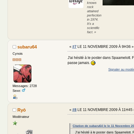
knows
rock
attained
perfection
in 1974.
It's a
scientific
fact. »
subaru64
«
#7
LE 11 NOVEMBRE 2009 À 9H36 »
Cynois
J'ai hésité à le poster dans Spaamelott. F
passe jamais.
Signaler au modé
Messages: 2728
Sexe:
Ryō
«
#8
LE 11 NOVEMBRE 2009 À 11H45 
Modérateur
Citation de subaru64 le le 11 Novembre 2
J'ai hésité à le poster dans Spaamelott. F