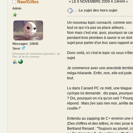
Nao/Gilles
«
LE 6 NOVEMBRE 2009 À 14H44 »
Admin
Le sujet des hors-sujet
Un nouveau topic consacré, comme son n
tout ce qui n'a pas sa place ailleurs...
Non mais c'est vrai, quoi, pourquoi se cas
pendant trois plombes à savoir si on doi
sujet pour parler d'un truc sans rapport a
Messages: 10846
Sexe:
Donc voilà, ici c'est le topic où vous n'êt
Dinosaure de l'animation japonaise, du
Net, et de la connerie.
sujet.
Je commence avec une anecdote terribl
méga-hilarante. Enfin, non, elle est just
tout.
Lu dans Canard PC ce midi, une blague : 
cyclope lui demande : dis papa, pourquoi
? Dis, pourquoi on n'a qu'un oeil ? Pourqu
répond : Mais j'en sais rien moi, arrête d
couille !"
Entendu au zapping de C+ environ une mi
(Des chiffres et des lettres, le mec po
Bertrand Renard : "Toujours au pluriel,