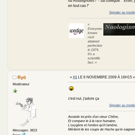
ou Roubignoles !" - Sa collègue : "Enfin,
en tout cas !"
Signaler au modé
«
Everyone
knows
rock
attained
perfection
in 1974.
It's a
scientific
fact. »
Ryō
«
#1
LE 6 NOVEMBRE 2009 À 16H15 »
Modérateur
c'est nul, j'adore ça
Signaler au modé
Assieds toi près d'un vieux Chêne,
Et compare le à la race humaine,
L'oxygène et l'ombre qu'il t'amène,
Méritent-ils les coups de Hache qui le saignen
Messages: 3823
Sexe: