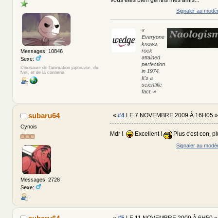
Signaler au modé
«
Everyone
knows
rock
Messages: 10846
attained
Sexe:
perfection
Dinosaure de l'animation japonaise, du
in 1974.
Net, et de la connerie.
It's a
scientific
fact. »
subaru64
«
#4
LE 7 NOVEMBRE 2009 À 16H05 »
Cynois
Mdr !
Excellent !
Plus c'est con, pl
Signaler au modé
Messages: 2728
Sexe:
«
#5
LE 11 NOVEMBRE 2009 À 6H50 »