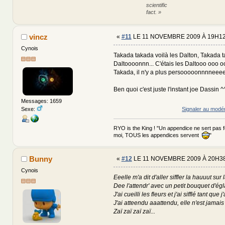
scientific
fact. »
vincz
«
#11
LE 11 NOVEMBRE 2009 À 19H12
Cynois
Takada takada voilà les Dalton, Takada t
Daltoooonnn... C'étais les Daltooo ooo 
Takada, il n'y a plus persooooonnnneeee.
Ben quoi c'est juste l'instant joe Dassin ^
Messages: 1659
Sexe:
Signaler au modé
RYO is the King ! "Un appendice ne sert pas 
moi, TOUS les appendices servent
"
Bunny
«
#12
LE 11 NOVEMBRE 2009 À 20H38
Cynois
Eeelle m'a dit d'aller siffler la hauuut sur l
Dee l'attendr' avec un petit bouquet d'égl
J'ai cueilli les fleurs et j'ai sifflé tant que j
J'ai atteendu aaattendu, elle n'est jamai
Zaï zaï zaï zaï...