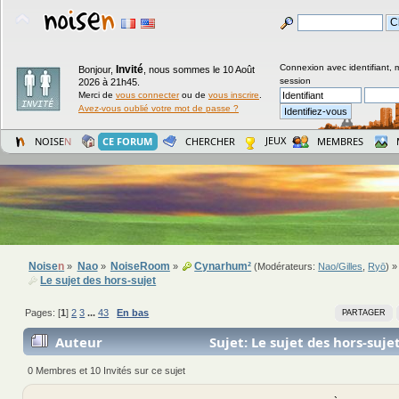
Connexion avec identifiant, 
Invité
Bonjour,
,
nous sommes le 10 Août
session
2026 à 21h45.
Merci de
vous connecter
ou de
vous inscrire
.
Avez-vous oublié votre mot de passe ?
JEUX
NOISE
N
CE FORUM
CHERCHER
MEMBRES
Noise
n
Nao
NoiseRoom
Cynarhum²
»
»
»
(Modérateurs:
Nao/Gilles
,
Ryō
) »
Le sujet des hors-sujet
Pages: [
1
]
2
3
...
43
En bas
PARTAGER
Auteur
Sujet: Le sujet des hors-suj
fois)
0 Membres et 10 Invités sur ce sujet