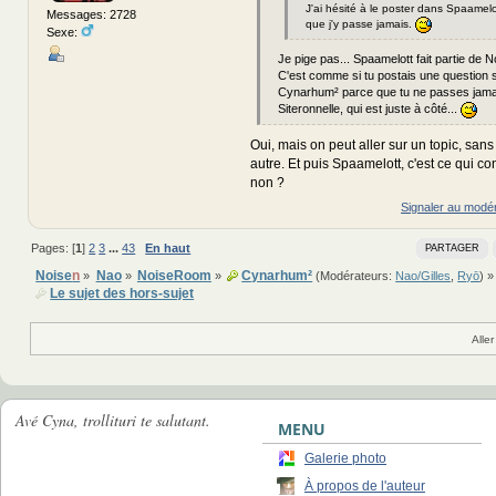
J'ai hésité à le poster dans Spaamelo
Messages: 2728
que j'y passe jamais.
Sexe:
Je pige pas... Spaamelott fait partie de 
C'est comme si tu postais une question 
Cynarhum² parce que tu ne passes jama
Siteronnelle, qui est juste à côté...
Oui, mais on peut aller sur un topic, sans
autre. Et puis Spaamelott, c'est ce qui c
non ?
Signaler au modé
Pages: [
1
]
2
3
...
43
En haut
PARTAGER
Noise
n
Nao
NoiseRoom
Cynarhum²
»
»
»
(Modérateurs:
Nao/Gilles
,
Ryō
) »
Le sujet des hors-sujet
Aller
Avé Cyna, trollituri te salutant.
MENU
Galerie photo
À propos de l'auteur