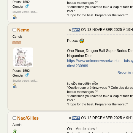
Posts: 1592
beaux mensonges ?"
Gender:
"Sometimes you have to take a leap of faith fi
later."
Snyder-verse, snif...
"Hope for the best. Prepare for the worst."
Nemo
«
#732
ON 13 NOVEMBER 2025 À 19H
Cynois
Putxxx
One Piece, Dragon Ball Super Series Dir
Nagamine Dies
https://www.animenewsnetwork.c...-tats
dies/.230989
Posts: 1592
Report to 
Gender:
Snyder-verse, snif...
ἕν οἶδα ὅτι οὐδὲν οἶδα
"Quelle route préférez-vous ? Celle des dures
beaux mensonges ?"
"Sometimes you have to take a leap of faith fi
later."
"Hope for the best. Prepare for the worst."
Nao/Gilles
«
#733
ON 12 DECEMBER 2025 À 9H1
Admin
Oh... Merde alors !