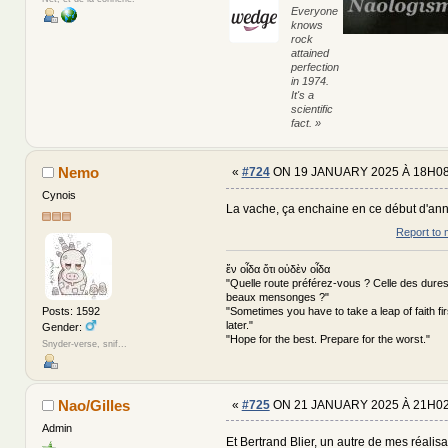
Everyone
knows
rock
attained
perfection
in 1974.
It's a
scientific
fact. »
Nemo
«
#724
ON 19 JANUARY 2025 À 18H08
Cynois
La vache, ça enchaine en ce début d'a
Report to 
ἕν οἶδα ὅτι οὐδὲν οἶδα
"Quelle route préférez-vous ? Celle des dures
beaux mensonges ?"
"Sometimes you have to take a leap of faith fi
Posts: 1592
later."
Gender:
"Hope for the best. Prepare for the worst."
Snyder-verse, snif...
Nao/Gilles
«
#725
ON 21 JANUARY 2025 À 21H02
Admin
Et Bertrand Blier, un autre de mes réalisat