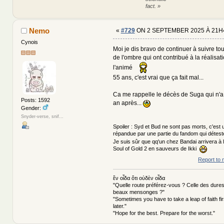
fact. »
Nemo
«
#729
ON 2 SEPTEMBER 2025 À 21H
Cynois
Moi je dis bravo de continuer à suivre t
de l'ombre qui ont contribué à la réalisat
l'animé
55 ans, c'est vrai que ça fait mal...
Ca me rappelle le décès de Suga qui n'a
Posts: 1592
an après...
Gender:
Snyder-verse, snif...
Spoiler : Syd et Bud ne sont pas morts, c'est 
répandue par une partie du fandom qui détest
Je suis sûr que qq'un chez Bandai arrivera à l
Soul of Gold 2 en sauveurs de Ikki
Report to 
ἕν οἶδα ὅτι οὐδὲν οἶδα
"Quelle route préférez-vous ? Celle des dures
beaux mensonges ?"
"Sometimes you have to take a leap of faith fi
later."
"Hope for the best. Prepare for the worst."