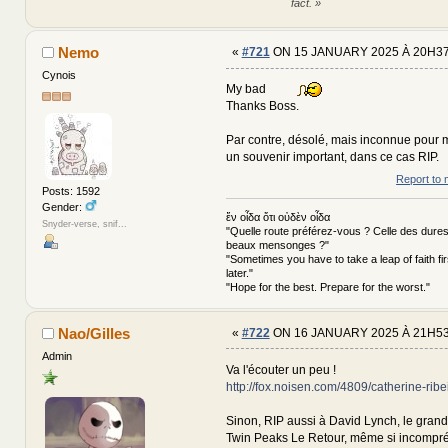
fact. »
Nemo
«
#721
ON 15 JANUARY 2025 À 20H37
Cynois
My bad
Thanks Boss.
Par contre, désolé, mais inconnue pour mo
un souvenir important, dans ce cas RIP.
Report to 
Posts: 1592
Gender:
ἕν οἶδα ὅτι οὐδὲν οἶδα
Snyder-verse, snif...
"Quelle route préférez-vous ? Celle des dures
beaux mensonges ?"
"Sometimes you have to take a leap of faith fi
later."
"Hope for the best. Prepare for the worst."
Nao/Gilles
«
#722
ON 16 JANUARY 2025 À 21H53
Admin
Va l'écouter un peu !
http://fox.noisen.com/4809/catherine-ribe
Sinon, RIP aussi à David Lynch, le grand, 
Twin Peaks Le Retour, même si incompr