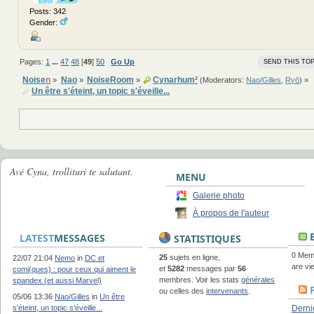
Posts: 342
Gender:
Pages:
1
...
47
48
[
49
]
50
Go Up
SEND THIS TOP
Noise
n
Nao
NoiseRoom
Cynarhum²
»
»
»
(Moderators:
Nao/Gilles
,
Ryō
) »
Un être s'éteint, un topic s'éveille...
Avé Cyna, trollituri te salutant.
MENU
Galerie photo
À propos de l'auteur
E
LATEST
MESSAGES
STATISTIQUES
0 Memb
25
sujets en ligne,
22/07 21:04
Nemo
in
DC et
are vie
et
5282
messages par
56
comi(ques) : pour ceux qui aiment le
membres. Voir les stats
générales
spandex (et aussi Marvel)
ou celles des
intervenants
.
05/06 13:36
Nao/Gilles
in
Un être
s'éteint, un topic s'éveille...
Derni