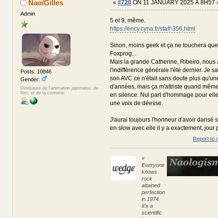
Nao/Gilles
«
#720
ON 11 JANUARY 2025 À 8H57 
Admin
5 et 9, même.
https://ency.cyna.fr/staff-356.html
Sinon, moins geek et ça ne touchera que 
Foxprog...
Mais la grande Catherine, Ribeiro, nous 
l'indifférence générale l'été dernier. Je 
Posts: 10846
son AVC ce n'était sans doute plus qu'un
Gender:
d'années, mais ça m'attriste quand même q
Dinosaure de l'animation japonaise, du
Net, et de la connerie.
en silence. Nul part d'hommage pour elle 
une voix de déesse.
J'aurai toujours l'honneur d'avoir dansé 
en slow avec elle il y a exactement, jour 
Report to 
«
Everyone
knows
rock
attained
perfection
in 1974.
It's a
scientific