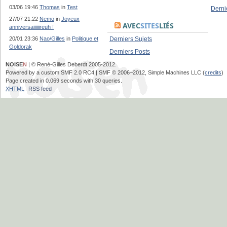
03/06 19:46
Thomas
in
Test
Derni
27/07 21:22
Nemo
in
Joyeux
AVEC
SITES
LIÉS
anniversaiiiiiireuh !
20/01 23:36
Nao/Gilles
in
Politique et
Derniers Sujets
Goldorak
Derniers Posts
NOISE
N
| © René-Gilles Deberdt 2005-2012.
Powered by a custom SMF 2.0 RC4 | SMF © 2006–2012, Simple Machines LLC (
credits
)
Page created in 0.069 seconds with 30 queries.
XHTML
RSS feed