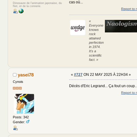
cas où...
Dinosaure de l'animation japonaise, du
Net, et de la connerie.
Report to 
«
Everyone
knows
rock
attained
perfection
in 1974.
It's a
scientific
fact. »
yasei78
«
#727
ON 22 MAY 2025 À 22H34 »
Cynois
Décès d'Eric Legrand... Ça fout un coup..
Report to 
Posts: 342
Gender: