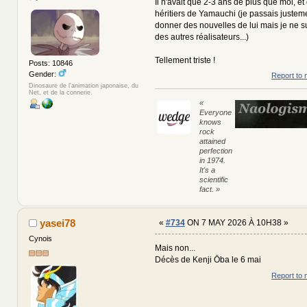
Il n'avait que 2-3 ans de plus que moi, et c
héritiers de Yamauchi (je passais justeme
donner des nouvelles de lui mais je ne su
des autres réalisateurs...)
Tellement triste !
Posts: 10846
Gender:
Report to 
Dinosaure de l'animation japonaise, du
Net, et de la connerie.
«
Everyone
knows
rock
attained
perfection
in 1974.
It's a
scientific
fact. »
yasei78
«
#734
ON 7 MAY 2026 À 10H38 »
Cynois
Mais non...
Décès de Kenji Ōba le 6 mai
Report to 