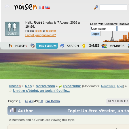
Guest
Hello,
,
today is 7 August 2026 à
Login with username, passwo
19h36.
Please
login
or
register
.
Forgot your password?
GAMES
NOISE
N
THIS FORUM
SEARCH
MEMBERS
Noise
n
Nao
NoiseRoom
Cynarhum²
»
»
»
(Moderators:
Nao/Gilles
,
Ryō
) »
Un être s'éteint, un topic s'éveille...
Pages:
1
...
47
48
[
49
]
50
Go Down
SEND THIS TOP
Author
Topic: Un être s'éteint, un top
(Read 1177563 times)
0 Members and 6 Guests are viewing this topic.