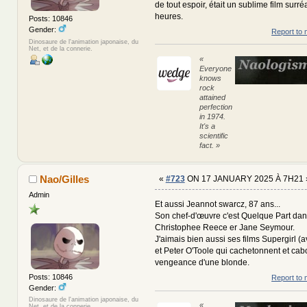
de tout espoir, était un sublime film surré
heures.
Posts: 10846
Gender:
Report to 
Dinosaure de l'animation japonaise, du
Net, et de la connerie.
«
Everyone
knows
rock
attained
perfection
in 1974.
It's a
scientific
fact. »
Nao/Gilles
«
#723
ON 17 JANUARY 2025 À 7H21 
Admin
Et aussi Jeannot swarcz, 87 ans...
Son chef-d'œuvre c'est Quelque Part dan
Christophee Reece er Jane Seymour.
J'aimais bien aussi ses films Supergirl 
et Peter O'Toole qui cachetonnent et cabo
vengeance d'une blonde.
Posts: 10846
Report to 
Gender:
Dinosaure de l'animation japonaise, du
«
Net, et de la connerie.