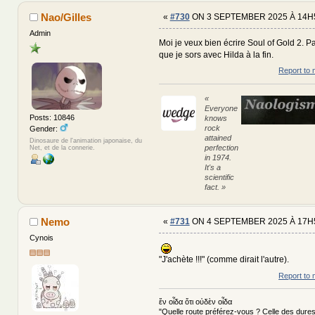
Nao/Gilles
«
#730
ON 3 SEPTEMBER 2025 À 14H
Admin
Moi je veux bien écrire Soul of Gold 2. P
que je sors avec Hilda à la fin.
Report to 
«
Everyone
Posts: 10846
knows
rock
Gender:
attained
Dinosaure de l'animation japonaise, du
perfection
Net, et de la connerie.
in 1974.
It's a
scientific
fact. »
Nemo
«
#731
ON 4 SEPTEMBER 2025 À 17H
Cynois
"J'achète !!!" (comme dirait l'autre).
Report to 
ἕν οἶδα ὅτι οὐδὲν οἶδα
"Quelle route préférez-vous ? Celle des dures