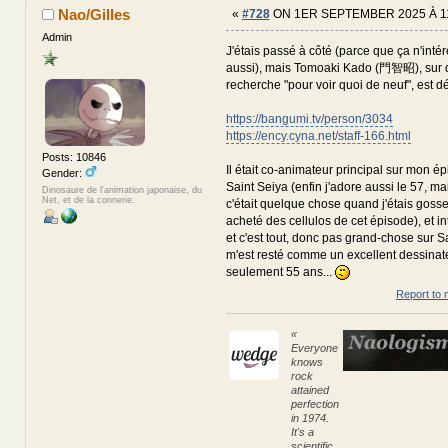
Nao/Gilles
«
#728
ON 1ER SEPTEMBER 2025 À 1
Admin
J'étais passé à côté (parce que ça n'inté
aussi), mais Tomoaki Kado (門智昭), sur qu
recherche "pour voir quoi de neuf", est d
https://bangumi.tv/person/3034
https://ency.cyna.net/staff-166.html
Posts: 10846
Il était co-animateur principal sur mon é
Gender:
Saint Seiya (enfin j'adore aussi le 57, ma
Dinosaure de l'animation japonaise, du
Net, et de la connerie.
c'était quelque chose quand j'étais gosse
acheté des cellulos de cet épisode), et int
et c'est tout, donc pas grand-chose sur Sa
m'est resté comme un excellent dessinateu
seulement 55 ans...
Report to 
«
Everyone
knows
rock
attained
perfection
in 1974.
It's a
scientific