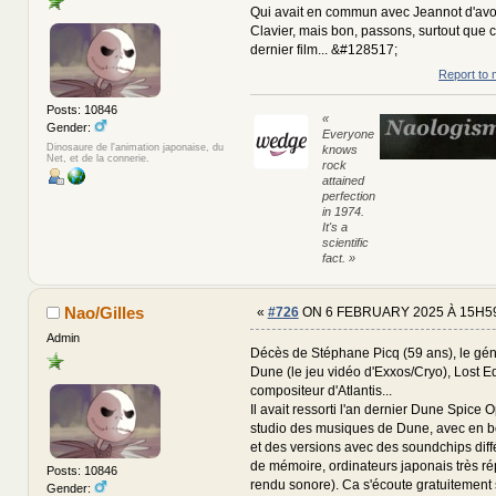
Qui avait en commun avec Jeannot d'avo
Clavier, mais bon, passons, surtout que c
dernier film... &#128517;
Report to 
Posts: 10846
«
Gender:
Everyone
Dinosaure de l'animation japonaise, du
knows
Net, et de la connerie.
rock
attained
perfection
in 1974.
It's a
scientific
fact. »
Nao/Gilles
«
#726
ON 6 FEBRUARY 2025 À 15H59
Admin
Décès de Stéphane Picq (59 ans), le gén
Dune (le jeu vidéo d'Exxos/Cryo), Lost E
compositeur d'Atlantis...
Il avait ressorti l'an dernier Dune Spice O
studio des musiques de Dune, avec en 
et des versions avec des soundchips dif
de mémoire, ordinateurs japonais très ré
Posts: 10846
rendu sonore). Ca s'écoute gratuitemen
Gender: