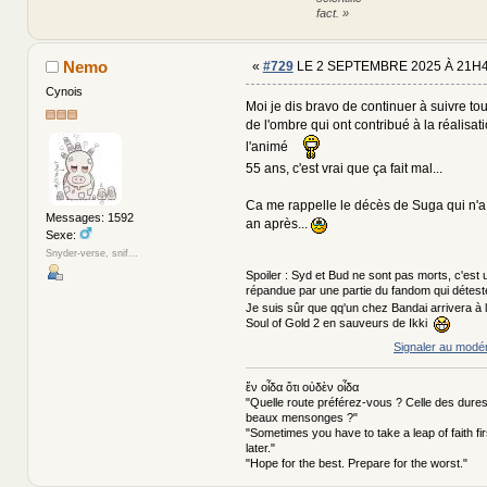
fact. »
Nemo
«
#729
LE 2 SEPTEMBRE 2025 À 21H4
Cynois
Moi je dis bravo de continuer à suivre t
de l'ombre qui ont contribué à la réalisat
l'animé
55 ans, c'est vrai que ça fait mal...
Ca me rappelle le décès de Suga qui n'a
Messages: 1592
an après...
Sexe:
Snyder-verse, snif...
Spoiler : Syd et Bud ne sont pas morts, c'est 
répandue par une partie du fandom qui détest
Je suis sûr que qq'un chez Bandai arrivera à l
Soul of Gold 2 en sauveurs de Ikki
Signaler au modé
ἕν οἶδα ὅτι οὐδὲν οἶδα
"Quelle route préférez-vous ? Celle des dures
beaux mensonges ?"
"Sometimes you have to take a leap of faith fi
later."
"Hope for the best. Prepare for the worst."