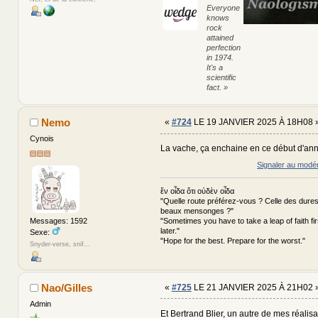
Everyone
knows
rock
attained
perfection
in 1974.
It's a
scientific
fact. »
Nemo
«
#724
LE 19 JANVIER 2025 À 18H08 
Cynois
La vache, ça enchaine en ce début d'a
Signaler au modé
ἕν οἶδα ὅτι οὐδὲν οἶδα
"Quelle route préférez-vous ? Celle des dures
beaux mensonges ?"
"Sometimes you have to take a leap of faith fi
Messages: 1592
later."
Sexe:
"Hope for the best. Prepare for the worst."
Snyder-verse, snif...
Nao/Gilles
«
#725
LE 21 JANVIER 2025 À 21H02 
Admin
Et Bertrand Blier, un autre de mes réalisat