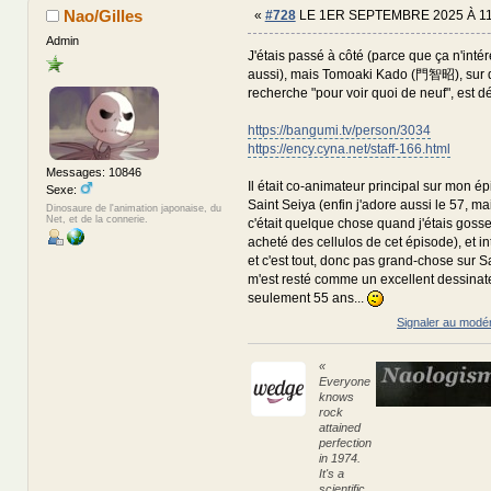
Nao/Gilles
«
#728
LE 1ER SEPTEMBRE 2025 À 1
Admin
J'étais passé à côté (parce que ça n'inté
aussi), mais Tomoaki Kado (門智昭), sur qu
recherche "pour voir quoi de neuf", est d
https://bangumi.tv/person/3034
https://ency.cyna.net/staff-166.html
Messages: 10846
Il était co-animateur principal sur mon é
Sexe:
Saint Seiya (enfin j'adore aussi le 57, ma
Dinosaure de l'animation japonaise, du
Net, et de la connerie.
c'était quelque chose quand j'étais gosse
acheté des cellulos de cet épisode), et int
et c'est tout, donc pas grand-chose sur Sa
m'est resté comme un excellent dessinateu
seulement 55 ans...
Signaler au modé
«
Everyone
knows
rock
attained
perfection
in 1974.
It's a
scientific