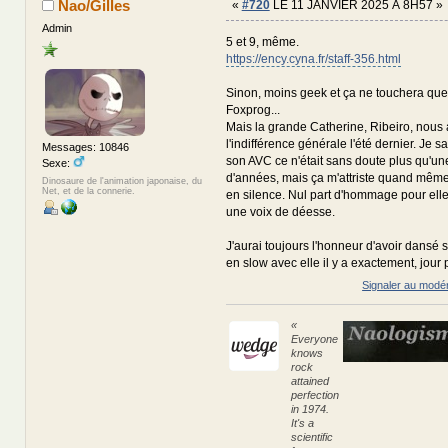
Nao/Gilles
«
#720
LE 11 JANVIER 2025 À 8H57 »
Admin
5 et 9, même.
https://ency.cyna.fr/staff-356.html
Sinon, moins geek et ça ne touchera que 
Foxprog...
Mais la grande Catherine, Ribeiro, nous 
l'indifférence générale l'été dernier. Je 
Messages: 10846
son AVC ce n'était sans doute plus qu'un
Sexe:
d'années, mais ça m'attriste quand même q
Dinosaure de l'animation japonaise, du
Net, et de la connerie.
en silence. Nul part d'hommage pour elle 
une voix de déesse.
J'aurai toujours l'honneur d'avoir dansé 
en slow avec elle il y a exactement, jour 
Signaler au modé
«
Everyone
knows
rock
attained
perfection
in 1974.
It's a
scientific