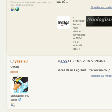
cas où...
Dinosaure de l'animation japonaise, du
Net, et de la connerie.
Signaler au modé
«
Everyone
knows
rock
attained
perfection
in 1974.
It's a
scientific
fact. »
yasei78
«
#727
LE 22 MAI 2025 À 22H34 »
Cynois
Décès d'Eric Legrand... Ça fout un coup..
Signaler au modé
Messages: 342
Sexe: