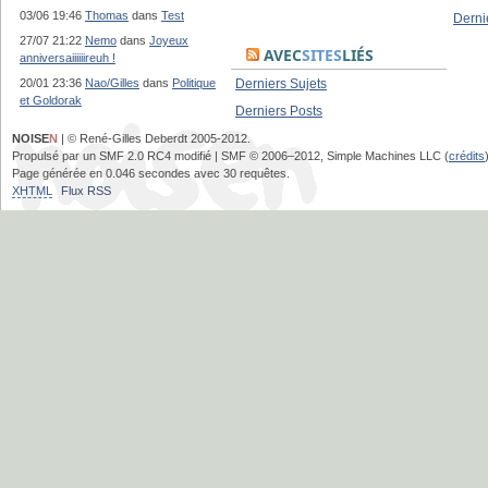
03/06 19:46
Thomas
dans
Test
Derni
27/07 21:22
Nemo
dans
Joyeux
AVEC
SITES
LIÉS
anniversaiiiiiireuh !
20/01 23:36
Nao/Gilles
dans
Politique
Derniers Sujets
et Goldorak
Derniers Posts
NOISE
N
| © René-Gilles Deberdt 2005-2012.
Propulsé par un SMF 2.0 RC4 modifié | SMF © 2006–2012, Simple Machines LLC (
crédits
Page générée en 0.046 secondes avec 30 requêtes.
XHTML
Flux RSS