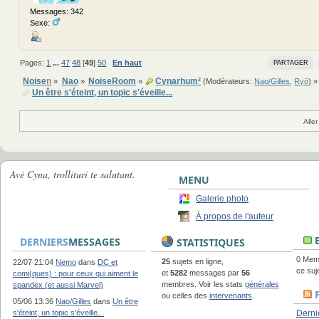
Messages: 342
Sexe:
Pages:
1
...
47
48
[
49
]
50
En haut
PARTAGER
Noise
n
Nao
NoiseRoom
Cynarhum²
»
»
»
(Modérateurs:
Nao/Gilles
,
Ryō
) »
Un être s'éteint, un topic s'éveille...
Aller
Avé Cyna, trollituri te salutant.
MENU
Galerie photo
À propos de l'auteur
E
DERNIERS
MESSAGES
STATISTIQUES
0 Memb
25
sujets en ligne,
22/07 21:04
Nemo
dans
DC et
ce suj
et
5282
messages par
56
comi(ques) : pour ceux qui aiment le
membres. Voir les stats
générales
spandex (et aussi Marvel)
ou celles des
intervenants
.
05/06 13:36
Nao/Gilles
dans
Un être
s'éteint, un topic s'éveille...
Derni