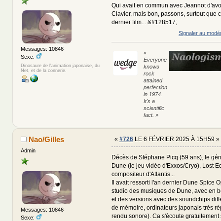
Qui avait en commun avec Jeannot d'avo
Clavier, mais bon, passons, surtout que c
dernier film... &#128517;
Signaler au modé
Messages: 10846
«
Sexe:
Everyone
Dinosaure de l'animation japonaise, du
knows
Net, et de la connerie.
rock
attained
perfection
in 1974.
It's a
scientific
fact. »
Nao/Gilles
«
#726
LE 6 FÉVRIER 2025 À 15H59 »
Admin
Décès de Stéphane Picq (59 ans), le gén
Dune (le jeu vidéo d'Exxos/Cryo), Lost E
compositeur d'Atlantis...
Il avait ressorti l'an dernier Dune Spice O
studio des musiques de Dune, avec en 
et des versions avec des soundchips dif
de mémoire, ordinateurs japonais très ré
Messages: 10846
rendu sonore). Ca s'écoute gratuitemen
Sexe: