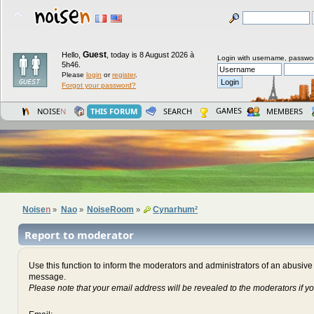
Guest
Hello,
,
today is 8 August 2026 à
Login with username, passwo
5h46.
Please
login
or
register
.
Forgot your password?
GAMES
NOISE
N
THIS FORUM
SEARCH
MEMBERS
Noise
n
Nao
NoiseRoom
Cynarhum²
»
»
»
Report to moderator
Use this function to inform the moderators and administrators of an abusiv
message.
Please note that your email address will be revealed to the moderators if yo