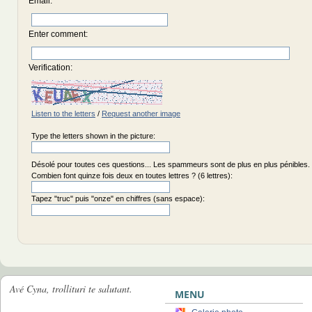
Email
:
Enter comment
:
Verification:
Listen to the letters
/
Request another image
Type the letters shown in the picture:
Désolé pour toutes ces questions... Les spammeurs sont de plus en plus pénibles.
Combien font quinze fois deux en toutes lettres ? (6 lettres):
Tapez "truc" puis "onze" en chiffres (sans espace):
Avé Cyna, trollituri te salutant.
MENU