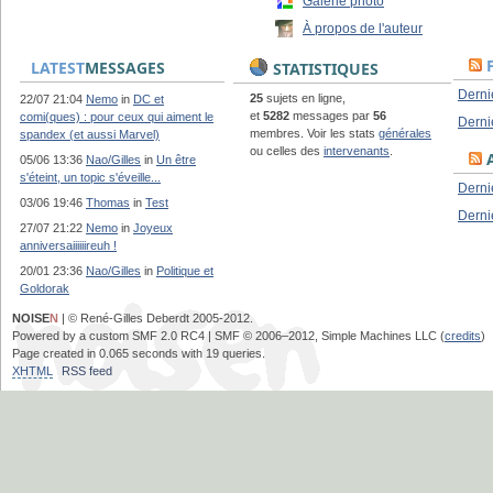
Galerie photo
À propos de l'auteur
LATEST
MESSAGES
STATISTIQUES
Derni
25
sujets en ligne,
22/07 21:04
Nemo
in
DC et
et
5282
messages par
56
comi(ques) : pour ceux qui aiment le
Derni
membres. Voir les stats
générales
spandex (et aussi Marvel)
ou celles des
intervenants
.
A
05/06 13:36
Nao/Gilles
in
Un être
s'éteint, un topic s'éveille...
Derni
03/06 19:46
Thomas
in
Test
Derni
27/07 21:22
Nemo
in
Joyeux
anniversaiiiiiireuh !
20/01 23:36
Nao/Gilles
in
Politique et
Goldorak
NOISE
N
| © René-Gilles Deberdt 2005-2012.
Powered by a custom SMF 2.0 RC4 | SMF © 2006–2012, Simple Machines LLC (
credits
)
Page created in 0.065 seconds with 19 queries.
XHTML
RSS feed