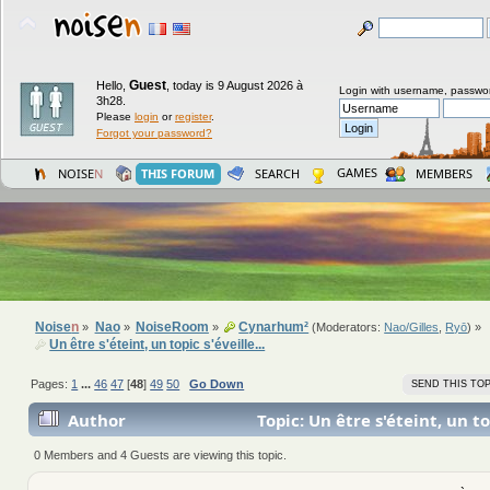
Guest
Hello,
,
today is 9 August 2026 à
Login with username, passwo
3h28.
Please
login
or
register
.
Forgot your password?
GAMES
NOISE
N
THIS FORUM
SEARCH
MEMBERS
Noise
n
Nao
NoiseRoom
Cynarhum²
»
»
»
(Moderators:
Nao/Gilles
,
Ryō
) »
Un être s'éteint, un topic s'éveille...
Pages:
1
...
46
47
[
48
]
49
50
Go Down
SEND THIS TOP
Author
Topic: Un être s'éteint, un top
(Read 1178777 times)
0 Members and 4 Guests are viewing this topic.