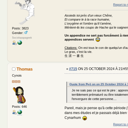
Report to 
Assieds toi près d'un vieux Chêne,
Et compare le à la race humaine,
L'oxygène et l'ombre qu'il t'amène,
Méritent-ils les coups de Hache qui le saignen
Posts: 3823
Gender:
Un appendice ne sert pas forcément à rie
Sociolopapageek
appendices servent
Citations:
On est tous le con de quelqu'un d'au
Le gras, c'est la vie.
生 涯 一 書 生
Thomas
«
#715
ON 25 OCTOBER 2024 À 21H55
Cynois
Quote from Ryō on on 25 October 2024 à
Je ne sais pas ce qui est le pire : appr
terriblement prématuré ou être totalemen
l'envergure de cette personne....
Posts: 646
Pareil, mais je pense qu'à cette période j
dans mes études et je passais déjà bien 
Cynarhum
Report to 