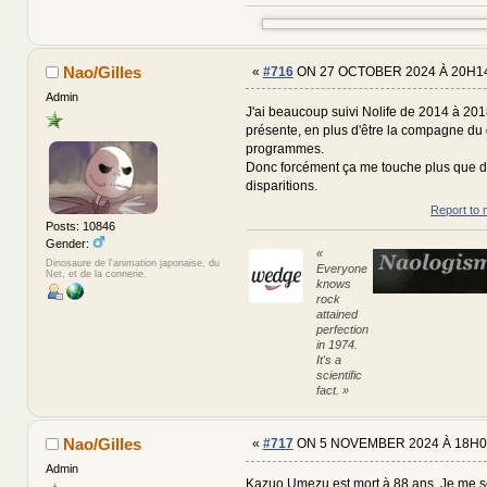
Nao/Gilles
«
#716
ON 27 OCTOBER 2024 À 20H14
Admin
J'ai beaucoup suivi Nolife de 2014 à 2018,
présente, en plus d'être la compagne du 
programmes.
Donc forcément ça me touche plus que d
disparitions.
Report to 
Posts: 10846
Gender:
«
Dinosaure de l'animation japonaise, du
Everyone
Net, et de la connerie.
knows
rock
attained
perfection
in 1974.
It's a
scientific
fact. »
Nao/Gilles
«
#717
ON 5 NOVEMBER 2024 À 18H0
Admin
Kazuo Umezu est mort à 88 ans. Je me s