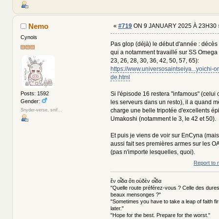
Nemo
«
#719
ON 9 JANUARY 2025 À 23H30 
Cynois
Pas glop (déjà) le début d'année : décès
qui a notamment travaillé sur SS Omega 
23, 26, 28, 30, 36, 42, 50, 57, 65):
https://www.universosaintseiya...yoichi-on
de.html
Si l'épisode 16 restera "infamous" (celui 
Posts: 1592
Gender:
les serveurs dans un resto), il a quand 
charge une belle tripotée d'excellents é
Snyder-verse, snif...
Umakoshi (notamment le 3, le 42 et 50).
Et puis je viens de voir sur EnCyna (mais o
aussi fait ses premières armes sur les OA
(pas n'importe lesquelles, quoi).
Report to 
ἕν οἶδα ὅτι οὐδὲν οἶδα
"Quelle route préférez-vous ? Celle des dures
beaux mensonges ?"
"Sometimes you have to take a leap of faith fi
later."
"Hope for the best. Prepare for the worst."